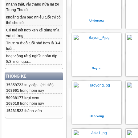
nhanh thật, vài tháng nữa lại tới
Trung Thu rồi...
khoảng tầm bao nhiêu tuổi thì có
Undersea
thể cho trẻ...
Có thể kết hợp xen kẽ dùng thìa
với những...
Thực ra ở độ tuổi nhỏ hơn là 3-4
tuổi...
hoạt động rất ý nghĩa nhân dịp
8/3, món quà...
Bayon
THỐNG KÊ
35359722
truy cập (
chi tiết
)
103961
trong hôm nay
50938177
lượt xem
108018
trong hôm nay
15281522
thành viên
Hao vong