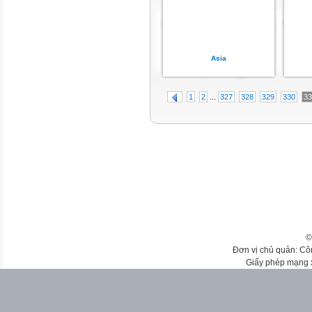
Asia
...
1
2
327
328
329
330
33
©
Đơn vị chủ quản: Cô
Giấy phép mạng 