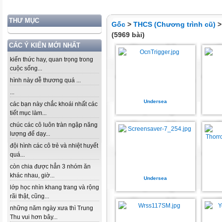
THƯ MỤC
Gốc
>
THCS (Chương trình cũ)
(5969 bài)
CÁC Ý KIẾN MỚI NHẤT
kiến thức hay, quan trọng trong
cuộc sống...
hình này dễ thương quá ...
...
Undersea
các bạn này chắc khoái nhất các
tiết mục làm...
chúc các cô luôn tràn ngập năng
lượng để dạy...
đội hình các cô trẻ và nhiệt huyết
quá...
còn chia được hẳn 3 nhóm ăn
khác nhau, giờ...
Undersea
lớp học nhìn khang trang và rộng
rãi thật, cũng...
những năm ngày xưa thì Trung
Thu vui hơn bây...