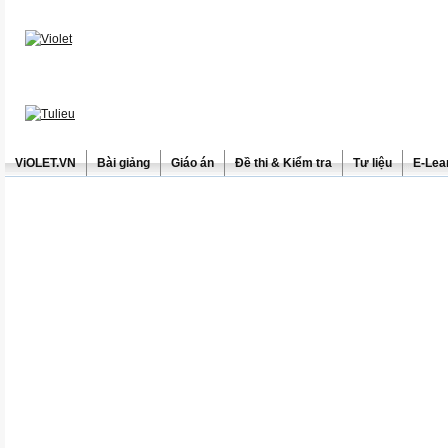
ViOLET.VN
Bài giảng
Giáo án
Đề thi & Kiểm tra
Tư liệu
E-Lea