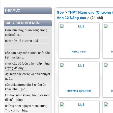
THƯ MỤC
Gốc
>
THPT Nâng cao (Chương t
Anh 12 Nâng cao
> (24 bài)
CÁC Ý KIẾN MỚI NHẤT
kiến thức hay, quan trọng trong
cuộc sống...
hình này dễ thương quá ...
...
FINAL TEST
l
các bạn này chắc khoái nhất các
tiết mục làm...
chúc các cô luôn tràn ngập năng
lượng để dạy...
đội hình các cô trẻ và nhiệt huyết
quá...
còn chia được hẳn 3 nhóm ăn
khác nhau, giờ...
listening part 3-test
l
lớp học nhìn khang trang và rộng
rãi thật, cũng...
những năm ngày xưa thì Trung
Thu vui hơn bây...