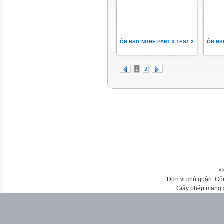
ÔN HSG NGHE-PART 3-TEST 2
ÔN HS
1
2
©
Đơn vị chủ quản: Cô
Giấy phép mạng 