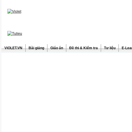
ViOLET.VN
Bài giảng
Giáo án
Đề thi & Kiểm tra
Tư liệu
E-Lea