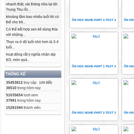
nhanh thật, vài tháng nữa lại tới
Trung Thu rồi...
khoảng tầm bao nhiêu tuổi thì có
ÔN HSG NGHE-PART 4-TEST 4
ÔN HS
thể cho trẻ...
Có thể kết hợp xen kẽ dùng thìa
với những...
Thực ra ở độ tuổi nhỏ hơn là 3-4
tuổi...
hoạt động rất ý nghĩa nhân dịp
8/3, món quà...
ÔN HSG NGHE-PART 1-TEST 4
ÔN HS
THỐNG KÊ
35453812
truy cập (
chi tiết
)
36510
trong hôm nay
51035654
lượt xem
37991
trong hôm nay
15281594
thành viên
ÔN HSG NGHE-PART 2-TEST 3
ÔN HS