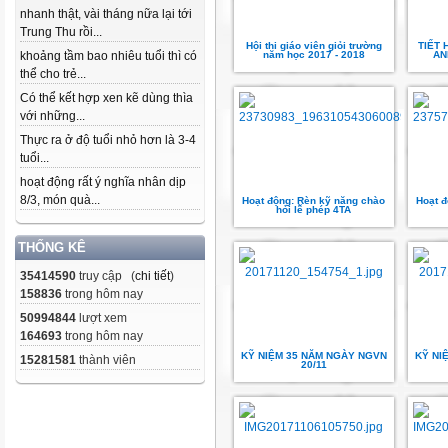
nhanh thật, vài tháng nữa lại tới
Trung Thu rồi...
Hội thi giáo viên giỏi trường
TIẾT 
khoảng tầm bao nhiêu tuổi thì có
năm học 2017 - 2018
AN
thể cho trẻ...
Có thể kết hợp xen kẽ dùng thìa
với những...
Thực ra ở độ tuổi nhỏ hơn là 3-4
tuổi...
hoạt động rất ý nghĩa nhân dịp
8/3, món quà...
Hoạt động: Rèn kỹ năng chào
Hoạt 
hỏi lễ phép 4TA
THỐNG KÊ
35414590
truy cập (
chi tiết
)
158836
trong hôm nay
50994844
lượt xem
164693
trong hôm nay
KỸ NIỆM 35 NĂM NGÀY NGVN
KỸ NI
15281581
thành viên
20/11