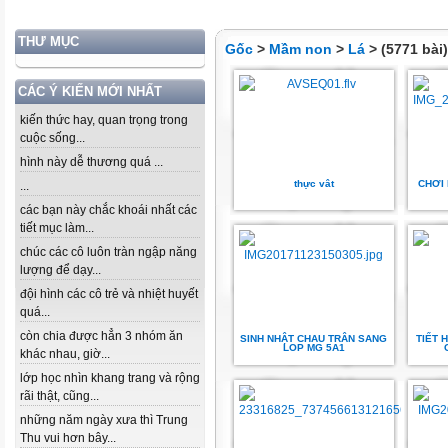
THƯ MỤC
Gốc
>
Mầm non
>
Lá
> (5771 bài)
CÁC Ý KIẾN MỚI NHẤT
kiến thức hay, quan trọng trong
cuộc sống...
hình này dễ thương quá ...
thực vât
CHƠI
...
các bạn này chắc khoái nhất các
tiết mục làm...
chúc các cô luôn tràn ngập năng
lượng để dạy...
đội hình các cô trẻ và nhiệt huyết
quá...
còn chia được hẳn 3 nhóm ăn
SINH NHẬT CHAU TRÂN SANG
TIẾT 
LOP MG 5A1
khác nhau, giờ...
lớp học nhìn khang trang và rộng
rãi thật, cũng...
những năm ngày xưa thì Trung
Thu vui hơn bây...