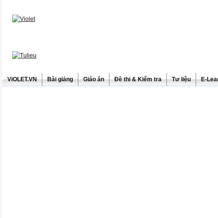
ViOLET.VN
Bài giảng
Giáo án
Đề thi & Kiểm tra
Tư liệu
E-Lea