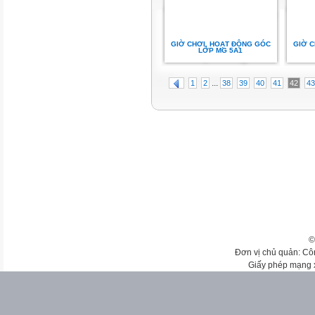
GIỜ CHƠI, HOẠT ĐỘNG GÓC
GIỜ C
LỚP MG 5A1
...
1
2
38
39
40
41
42
43
©
Đơn vị chủ quản: Cô
Giấy phép mạng 