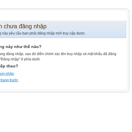
n chưa đăng nhập
g này yêu cầu bạn phải đăng nhập mới truy cập được.
ang này như thế nào?
ang đăng nhập, sau đó điền chính xác tên truy nhập và mật khẩu đã đăng
 "Đăng nhập" ở phía dưới.
iếp theo?
ăng nhập
 trang trước