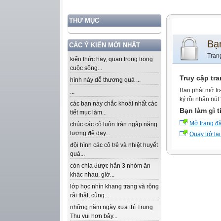
THƯ MỤC
Bạ
CÁC Ý KIẾN MỚI NHẤT
Tran
kiến thức hay, quan trọng trong
cuộc sống...
Truy cập tr
hình này dễ thương quá ...
Bạn phải mở tr
...
ký rồi nhấn nút
các bạn này chắc khoái nhất các
Bạn làm gì t
tiết mục làm...
Mở trang đ
chúc các cô luôn tràn ngập năng
lượng để dạy...
Quay trở lại
đội hình các cô trẻ và nhiệt huyết
quá...
còn chia được hẳn 3 nhóm ăn
khác nhau, giờ...
lớp học nhìn khang trang và rộng
rãi thật, cũng...
những năm ngày xưa thì Trung
Thu vui hơn bây...