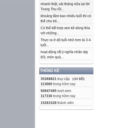
nhanh thật, vài tháng nữa lại tới
Trung Thu rồi...
khoảng tầm bao nhiêu tuổi thì có
thể cho trẻ...
Có thể kết hợp xen kẽ dùng thìa
với những...
Thực ra ở độ tuổi nhỏ hơn là 3-4
tuổi...
hoạt động rất ý nghĩa nhân dịp
8/3, món quà...
THỐNG KÊ
35368821
truy cập (
chi tiết
)
113060
trong hôm nay
50947495
lượt xem
117336
trong hôm nay
15281528
thành viên