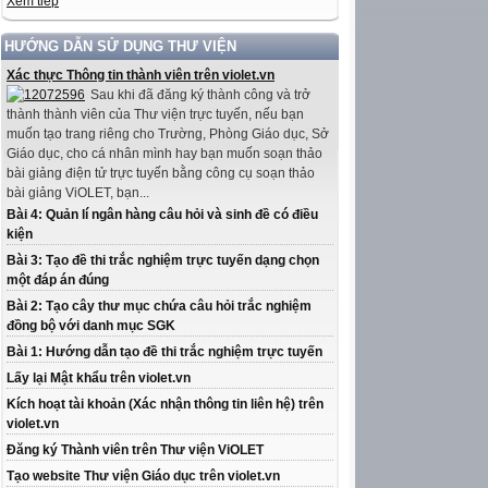
Xem tiếp
HƯỚNG DẪN SỬ DỤNG THƯ VIỆN
Xác thực Thông tin thành viên trên violet.vn
Sau khi đã đăng ký thành công và trở
thành thành viên của Thư viện trực tuyến, nếu bạn
muốn tạo trang riêng cho Trường, Phòng Giáo dục, Sở
Giáo dục, cho cá nhân mình hay bạn muốn soạn thảo
bài giảng điện tử trực tuyến bằng công cụ soạn thảo
bài giảng ViOLET, bạn...
Bài 4: Quản lí ngân hàng câu hỏi và sinh đề có điều
kiện
Bài 3: Tạo đề thi trắc nghiệm trực tuyến dạng chọn
một đáp án đúng
Bài 2: Tạo cây thư mục chứa câu hỏi trắc nghiệm
đồng bộ với danh mục SGK
Bài 1: Hướng dẫn tạo đề thi trắc nghiệm trực tuyến
Lấy lại Mật khẩu trên violet.vn
Kích hoạt tài khoản (Xác nhận thông tin liên hệ) trên
violet.vn
Đăng ký Thành viên trên Thư viện ViOLET
Tạo website Thư viện Giáo dục trên violet.vn