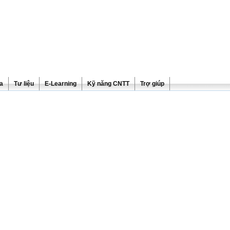
ra
Tư liệu
E-Learning
Kỹ năng CNTT
Trợ giúp