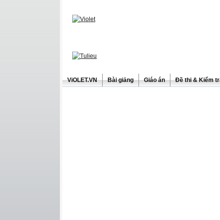
ViOLET.VN
Bài giảng
Giáo án
Đề thi & Kiểm t