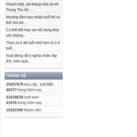
nhanh thật, vài tháng nữa lại tới
Trung Thu rồi...
khoảng tầm bao nhiêu tuổi thì có
thể cho trẻ...
Có thể kết hợp xen kẽ dùng thìa
với những...
Thực ra ở độ tuổi nhỏ hơn là 3-4
tuổi...
hoạt động rất ý nghĩa nhân dịp
8/3, món quà...
THỐNG KÊ
35457679
truy cập (
chi tiết
)
40377
trong hôm nay
51039639
lượt xem
41976
trong hôm nay
15281596
thành viên