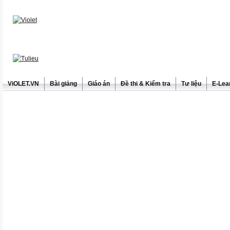
ViOLET.VN
Bài giảng
Giáo án
Đề thi & Kiểm tra
Tư liệu
E-Lea