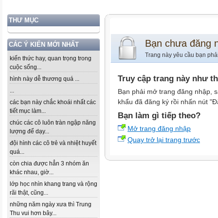
THƯ MỤC
Bạn chưa đăng 
CÁC Ý KIẾN MỚI NHẤT
Trang này yêu cầu bạn phả
kiến thức hay, quan trọng trong
cuộc sống...
Truy cập trang này như t
hình này dễ thương quá ...
...
Bạn phải mở trang đăng nhập, s
khẩu đã đăng ký rồi nhấn nút "Đ
các bạn này chắc khoái nhất các
tiết mục làm...
Bạn làm gì tiếp theo?
chúc các cô luôn tràn ngập năng
Mở trang đăng nhập
lượng để dạy...
Quay trở lại trang trước
đội hình các cô trẻ và nhiệt huyết
quá...
còn chia được hẳn 3 nhóm ăn
khác nhau, giờ...
lớp học nhìn khang trang và rộng
rãi thật, cũng...
những năm ngày xưa thì Trung
Thu vui hơn bây...