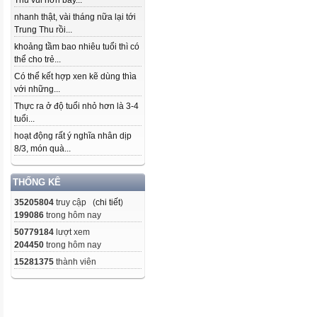
Thu vui hơn bây...
nhanh thật, vài tháng nữa lại tới
Trung Thu rồi...
khoảng tầm bao nhiêu tuổi thì có
thể cho trẻ...
Có thể kết hợp xen kẽ dùng thìa
với những...
Thực ra ở độ tuổi nhỏ hơn là 3-4
tuổi...
hoạt động rất ý nghĩa nhân dịp
8/3, món quà...
THỐNG KÊ
35205804
truy cập (
chi tiết
)
199086
trong hôm nay
50779184
lượt xem
204450
trong hôm nay
15281375
thành viên