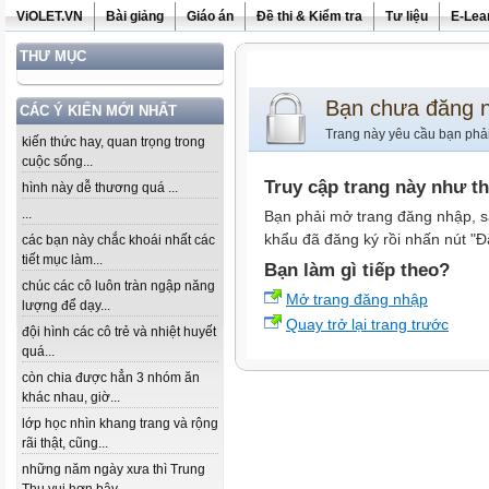
ViOLET.VN
Bài giảng
Giáo án
Đề thi & Kiểm tra
Tư liệu
E-Lea
THƯ MỤC
Bạn chưa đăng 
CÁC Ý KIẾN MỚI NHẤT
Trang này yêu cầu bạn phả
kiến thức hay, quan trọng trong
cuộc sống...
Truy cập trang này như t
hình này dễ thương quá ...
...
Bạn phải mở trang đăng nhập, s
khẩu đã đăng ký rồi nhấn nút "Đ
các bạn này chắc khoái nhất các
tiết mục làm...
Bạn làm gì tiếp theo?
chúc các cô luôn tràn ngập năng
Mở trang đăng nhập
lượng để dạy...
Quay trở lại trang trước
đội hình các cô trẻ và nhiệt huyết
quá...
còn chia được hẳn 3 nhóm ăn
khác nhau, giờ...
lớp học nhìn khang trang và rộng
rãi thật, cũng...
những năm ngày xưa thì Trung