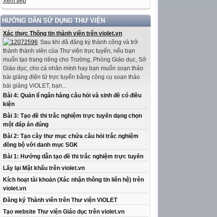
Xem tiếp
HƯỚNG DẪN SỬ DỤNG THƯ VIỆN
Xác thực Thông tin thành viên trên violet.vn
Sau khi đã đăng ký thành công và trở
thành thành viên của Thư viện trực tuyến, nếu bạn
muốn tạo trang riêng cho Trường, Phòng Giáo dục, Sở
Giáo dục, cho cá nhân mình hay bạn muốn soạn thảo
bài giảng điện tử trực tuyến bằng công cụ soạn thảo
bài giảng ViOLET, bạn...
Bài 4: Quản lí ngân hàng câu hỏi và sinh đề có điều
kiện
Bài 3: Tạo đề thi trắc nghiệm trực tuyến dạng chọn
một đáp án đúng
Bài 2: Tạo cây thư mục chứa câu hỏi trắc nghiệm
đồng bộ với danh mục SGK
Bài 1: Hướng dẫn tạo đề thi trắc nghiệm trực tuyến
Lấy lại Mật khẩu trên violet.vn
Kích hoạt tài khoản (Xác nhận thông tin liên hệ) trên
violet.vn
Đăng ký Thành viên trên Thư viện ViOLET
Tạo website Thư viện Giáo dục trên violet.vn