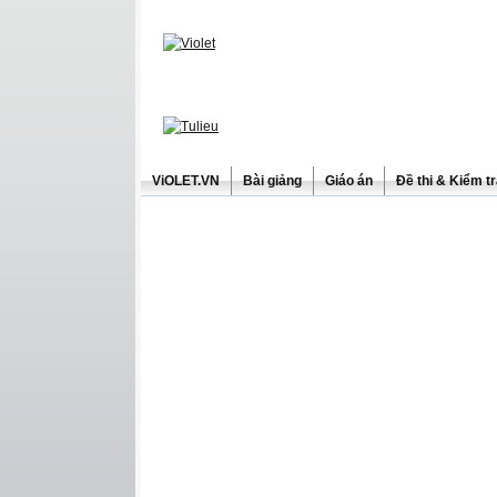
ViOLET.VN
Bài giảng
Giáo án
Đề thi & Kiểm t