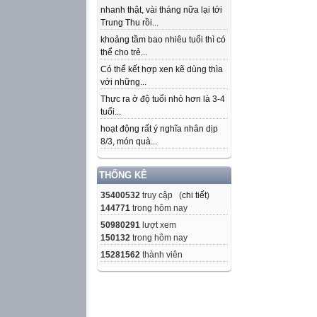
nhanh thật, vài tháng nữa lại tới
Trung Thu rồi...
khoảng tầm bao nhiêu tuổi thì có
thể cho trẻ...
Có thể kết hợp xen kẽ dùng thìa
với những...
Thực ra ở độ tuổi nhỏ hơn là 3-4
tuổi...
hoạt động rất ý nghĩa nhân dịp
8/3, món quà...
THỐNG KÊ
35400532
truy cập (
chi tiết
)
144771
trong hôm nay
50980291
lượt xem
150132
trong hôm nay
15281562
thành viên