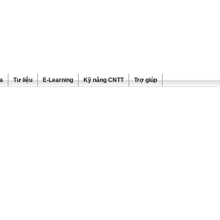
ra
Tư liệu
E-Learning
Kỹ năng CNTT
Trợ giúp