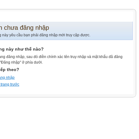
n chưa đăng nhập
g này yêu cầu bạn phải đăng nhập mới truy cập được.
ang này như thế nào?
ang đăng nhập, sau đó điền chính xác tên truy nhập và mật khẩu đã đăng
 "Đăng nhập" ở phía dưới.
iếp theo?
ăng nhập
 trang trước