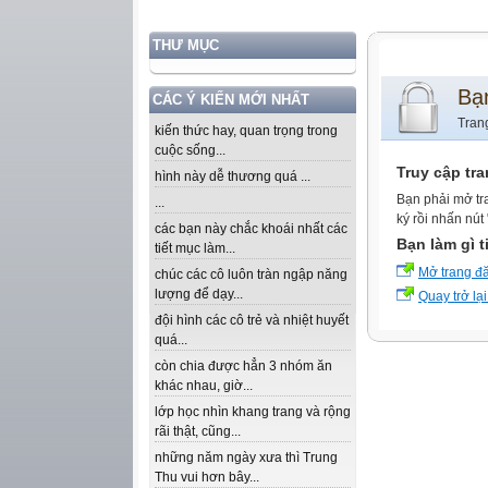
THƯ MỤC
Bạ
CÁC Ý KIẾN MỚI NHẤT
Tran
kiến thức hay, quan trọng trong
cuộc sống...
Truy cập tr
hình này dễ thương quá ...
Bạn phải mở tr
...
ký rồi nhấn nút
các bạn này chắc khoái nhất các
Bạn làm gì t
tiết mục làm...
Mở trang đ
chúc các cô luôn tràn ngập năng
lượng để dạy...
Quay trở lại
đội hình các cô trẻ và nhiệt huyết
quá...
còn chia được hẳn 3 nhóm ăn
khác nhau, giờ...
lớp học nhìn khang trang và rộng
rãi thật, cũng...
những năm ngày xưa thì Trung
Thu vui hơn bây...