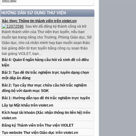
Xem tiếp
HƯỚNG DẪN SỬ DỤNG THƯ VIỆN
Xác thực Thông tin thành viên trên violet.vn
Sau khi đã đăng ký thành công và trở
thành thành viên của Thư viện trực tuyến, nếu bạn
muốn tạo trang riêng cho Trường, Phòng Giáo dục, Sở
Giáo dục, cho cá nhân mình hay bạn muốn soạn thảo
bài giảng điện tử trực tuyến bằng công cụ soạn thảo
bài giảng ViOLET, bạn...
Bài 4: Quản lí ngân hàng câu hỏi và sinh đề có điều
kiện
Bài 3: Tạo đề thi trắc nghiệm trực tuyến dạng chọn
một đáp án đúng
Bài 2: Tạo cây thư mục chứa câu hỏi trắc nghiệm
đồng bộ với danh mục SGK
Bài 1: Hướng dẫn tạo đề thi trắc nghiệm trực tuyến
Lấy lại Mật khẩu trên violet.vn
Kích hoạt tài khoản (Xác nhận thông tin liên hệ) trên
violet.vn
Đăng ký Thành viên trên Thư viện ViOLET
Tạo website Thư viện Giáo dục trên violet.vn