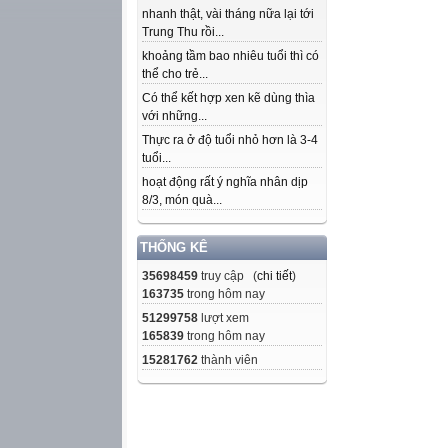
nhanh thật, vài tháng nữa lại tới
Trung Thu rồi...
khoảng tầm bao nhiêu tuổi thì có
thể cho trẻ...
Có thể kết hợp xen kẽ dùng thìa
với những...
Thực ra ở độ tuổi nhỏ hơn là 3-4
tuổi...
hoạt động rất ý nghĩa nhân dịp
8/3, món quà...
THỐNG KÊ
35698459
truy cập (
chi tiết
)
163735
trong hôm nay
51299758
lượt xem
165839
trong hôm nay
15281762
thành viên