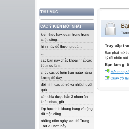
THƯ MỤC
Bạ
CÁC Ý KIẾN MỚI NHẤT
Tran
kiến thức hay, quan trọng trong
cuộc sống...
Truy cập tr
hình này dễ thương quá ...
Bạn phải mở tr
...
ký rồi nhấn nút
các bạn này chắc khoái nhất các
Bạn làm gì t
tiết mục làm...
Mở trang đ
chúc các cô luôn tràn ngập năng
lượng để dạy...
Quay trở lại
đội hình các cô trẻ và nhiệt huyết
quá...
còn chia được hẳn 3 nhóm ăn
khác nhau, giờ...
lớp học nhìn khang trang và rộng
rãi thật, cũng...
những năm ngày xưa thì Trung
Thu vui hơn bây...