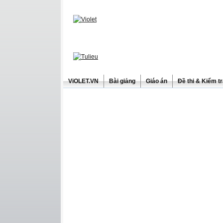
ViOLET.VN
Bài giảng
Giáo án
Đề thi & Kiểm t