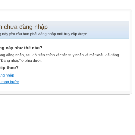
n chưa đăng nhập
g này yêu cầu bạn phải đăng nhập mới truy cập được.
ang này như thế nào?
ang đăng nhập, sau đó điền chính xác tên truy nhập và mật khẩu đã đăng
 "Đăng nhập" ở phía dưới.
iếp theo?
ăng nhập
 trang trước