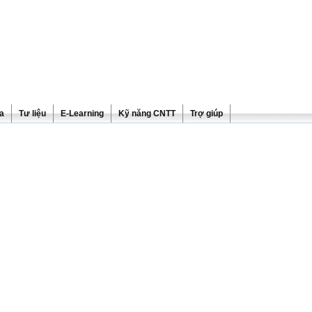
ra
Tư liệu
E-Learning
Kỹ năng CNTT
Trợ giúp