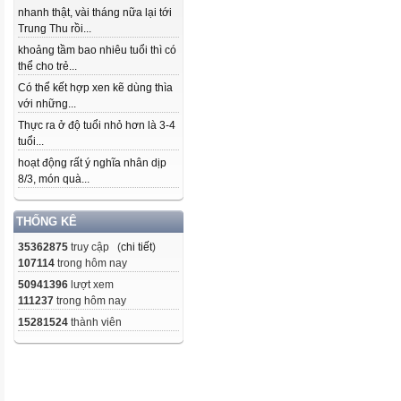
nhanh thật, vài tháng nữa lại tới
Trung Thu rồi...
khoảng tầm bao nhiêu tuổi thì có
thể cho trẻ...
Có thể kết hợp xen kẽ dùng thìa
với những...
Thực ra ở độ tuổi nhỏ hơn là 3-4
tuổi...
hoạt động rất ý nghĩa nhân dịp
8/3, món quà...
THỐNG KÊ
35362875
truy cập (
chi tiết
)
107114
trong hôm nay
50941396
lượt xem
111237
trong hôm nay
15281524
thành viên