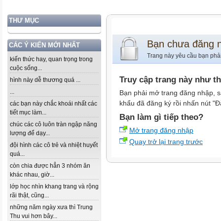
THƯ MỤC
Bạn chưa đăng 
CÁC Ý KIẾN MỚI NHẤT
Trang này yêu cầu bạn phả
kiến thức hay, quan trọng trong
cuộc sống...
Truy cập trang này như t
hình này dễ thương quá ...
...
Bạn phải mở trang đăng nhập, s
khẩu đã đăng ký rồi nhấn nút "Đ
các bạn này chắc khoái nhất các
tiết mục làm...
Bạn làm gì tiếp theo?
chúc các cô luôn tràn ngập năng
Mở trang đăng nhập
lượng để dạy...
Quay trở lại trang trước
đội hình các cô trẻ và nhiệt huyết
quá...
còn chia được hẳn 3 nhóm ăn
khác nhau, giờ...
lớp học nhìn khang trang và rộng
rãi thật, cũng...
những năm ngày xưa thì Trung
Thu vui hơn bây...