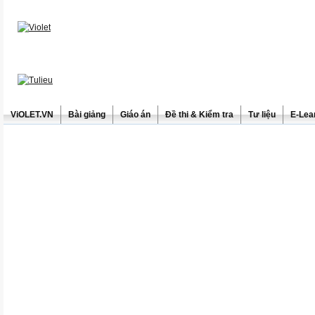
ViOLET.VN
Bài giảng
Giáo án
Đề thi & Kiểm tra
Tư liệu
E-Lea