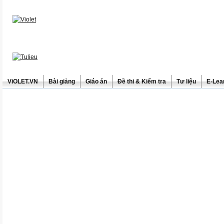
ViOLET.VN
Bài giảng
Giáo án
Đề thi & Kiểm tra
Tư liệu
E-Lea