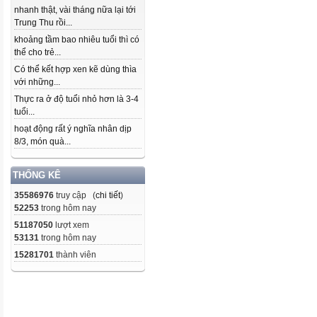
nhanh thật, vài tháng nữa lại tới
Trung Thu rồi...
khoảng tầm bao nhiêu tuổi thì có
thể cho trẻ...
Có thể kết hợp xen kẽ dùng thìa
với những...
Thực ra ở độ tuổi nhỏ hơn là 3-4
tuổi...
hoạt động rất ý nghĩa nhân dịp
8/3, món quà...
THỐNG KÊ
35586976
truy cập (
chi tiết
)
52253
trong hôm nay
51187050
lượt xem
53131
trong hôm nay
15281701
thành viên