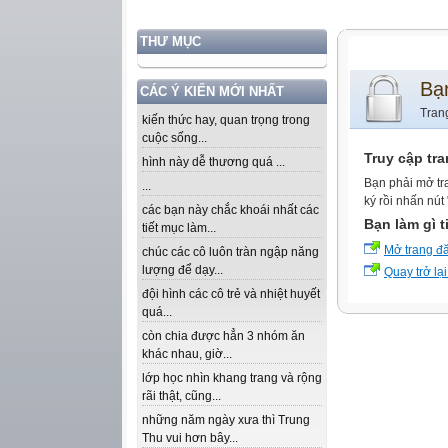
THƯ MỤC
Bạ
CÁC Ý KIẾN MỚI NHẤT
Tran
kiến thức hay, quan trọng trong
cuộc sống...
Truy cập tr
hình này dễ thương quá ...
Bạn phải mở tr
...
ký rồi nhấn nút
các bạn này chắc khoái nhất các
Bạn làm gì t
tiết mục làm...
Mở trang đ
chúc các cô luôn tràn ngập năng
lượng để dạy...
Quay trở lại
đội hình các cô trẻ và nhiệt huyết
quá...
còn chia được hẳn 3 nhóm ăn
khác nhau, giờ...
lớp học nhìn khang trang và rộng
rãi thật, cũng...
những năm ngày xưa thì Trung
Thu vui hơn bây...