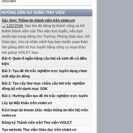
Xem tiếp
HƯỚNG DẪN SỬ DỤNG THƯ VIỆN
Xác thực Thông tin thành viên trên violet.vn
Sau khi đã đăng ký thành công và trở
thành thành viên của Thư viện trực tuyến, nếu bạn
muốn tạo trang riêng cho Trường, Phòng Giáo dục, Sở
Giáo dục, cho cá nhân mình hay bạn muốn soạn thảo
bài giảng điện tử trực tuyến bằng công cụ soạn thảo
bài giảng ViOLET, bạn...
Bài 4: Quản lí ngân hàng câu hỏi và sinh đề có điều
kiện
Bài 3: Tạo đề thi trắc nghiệm trực tuyến dạng chọn
một đáp án đúng
Bài 2: Tạo cây thư mục chứa câu hỏi trắc nghiệm
đồng bộ với danh mục SGK
Bài 1: Hướng dẫn tạo đề thi trắc nghiệm trực tuyến
Lấy lại Mật khẩu trên violet.vn
Kích hoạt tài khoản (Xác nhận thông tin liên hệ) trên
violet.vn
Đăng ký Thành viên trên Thư viện ViOLET
Tạo website Thư viện Giáo dục trên violet.vn