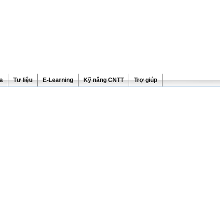
ra
Tư liệu
E-Learning
Kỹ năng CNTT
Trợ giúp