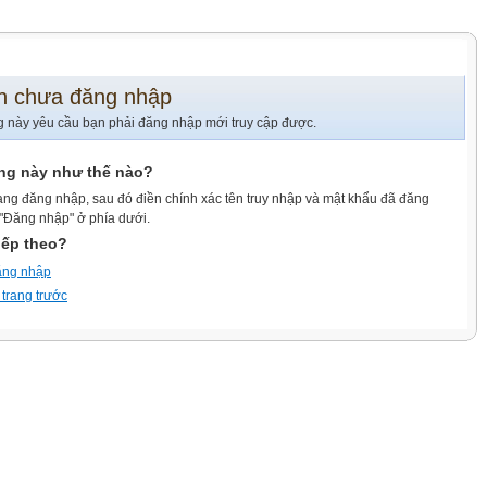
n chưa đăng nhập
g này yêu cầu bạn phải đăng nhập mới truy cập được.
ang này như thế nào?
ang đăng nhập, sau đó điền chính xác tên truy nhập và mật khẩu đã đăng
 "Đăng nhập" ở phía dưới.
iếp theo?
ăng nhập
 trang trước