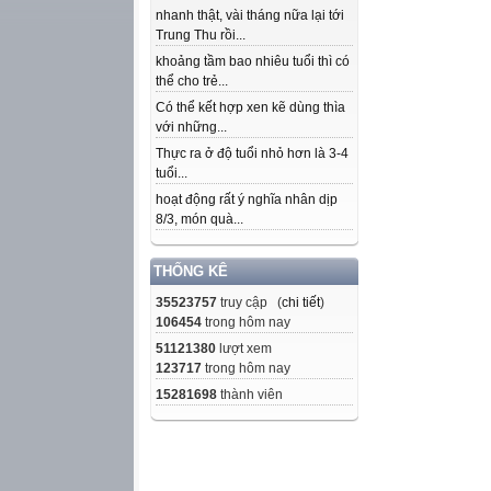
nhanh thật, vài tháng nữa lại tới
Trung Thu rồi...
khoảng tầm bao nhiêu tuổi thì có
thể cho trẻ...
Có thể kết hợp xen kẽ dùng thìa
với những...
Thực ra ở độ tuổi nhỏ hơn là 3-4
tuổi...
hoạt động rất ý nghĩa nhân dịp
8/3, món quà...
THỐNG KÊ
35523757
truy cập (
chi tiết
)
106454
trong hôm nay
51121380
lượt xem
123717
trong hôm nay
15281698
thành viên