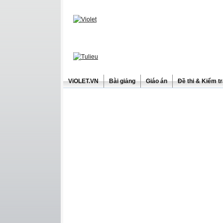
ViOLET.VN
Bài giảng
Giáo án
Đề thi & Kiểm t