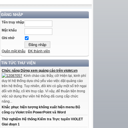
ĐĂNG NHẬP
Tên truy nhập
Mật khẩu
Ghi nhớ
Quên mật khẩu
ĐK thành viên
TIN TỨC THƯ VIỆN
Chức năng Dừng xem quảng cáo trên violet.vn
Kính chào các thầy, cô! Hiện tại, kinh phí
duy trì hệ thống dựa chủ yếu vào việc đặt quảng cáo
trên hệ thống. Tuy nhiên, đôi khi có gây một số trở ngại
đối với thầy, cô khi truy cập. Vì vậy, để thuận tiện trong
việc sử dụng thư viện hệ thống đã cung cấp chức
năng...
Khắc phục hiện tượng không xuất hiện menu Bộ
công cụ Violet trên PowerPoint và Word
Thử nghiệm Hệ thống Kiểm tra Trực tuyến ViOLET
Giai đoạn 1