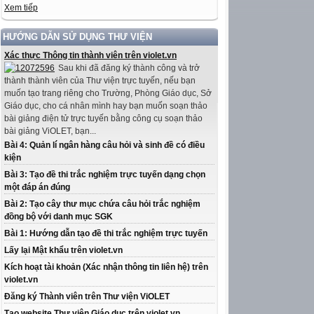
Xem tiếp
HƯỚNG DẪN SỬ DỤNG THƯ VIỆN
Xác thực Thông tin thành viên trên violet.vn
Sau khi đã đăng ký thành công và trở
thành thành viên của Thư viện trực tuyến, nếu bạn
muốn tạo trang riêng cho Trường, Phòng Giáo dục, Sở
Giáo dục, cho cá nhân mình hay bạn muốn soạn thảo
bài giảng điện tử trực tuyến bằng công cụ soạn thảo
bài giảng ViOLET, bạn...
Bài 4: Quản lí ngân hàng câu hỏi và sinh đề có điều
kiện
Bài 3: Tạo đề thi trắc nghiệm trực tuyến dạng chọn
một đáp án đúng
Bài 2: Tạo cây thư mục chứa câu hỏi trắc nghiệm
đồng bộ với danh mục SGK
Bài 1: Hướng dẫn tạo đề thi trắc nghiệm trực tuyến
Lấy lại Mật khẩu trên violet.vn
Kích hoạt tài khoản (Xác nhận thông tin liên hệ) trên
violet.vn
Đăng ký Thành viên trên Thư viện ViOLET
Tạo website Thư viện Giáo dục trên violet.vn