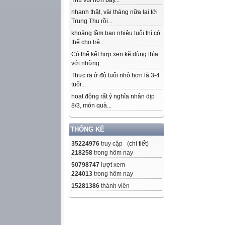
Thu vui hơn bây...
nhanh thật, vài tháng nữa lại tới
Trung Thu rồi...
khoảng tầm bao nhiêu tuổi thì có
thể cho trẻ...
Có thể kết hợp xen kẽ dùng thìa
với những...
Thực ra ở độ tuổi nhỏ hơn là 3-4
tuổi...
hoạt động rất ý nghĩa nhân dịp
8/3, món quà...
THỐNG KÊ
35224976
truy cập (
chi tiết
)
218258
trong hôm nay
50798747
lượt xem
224013
trong hôm nay
15281386
thành viên