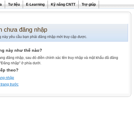
ra
Tư liệu
E-Learning
Kỹ năng CNTT
Trợ giúp
n chưa đăng nhập
g này yêu cầu bạn phải đăng nhập mới truy cập được.
ang này như thế nào?
ang đăng nhập, sau đó điền chính xác tên truy nhập và mật khẩu đã đăng
 "Đăng nhập" ở phía dưới.
iếp theo?
ăng nhập
 trang trước