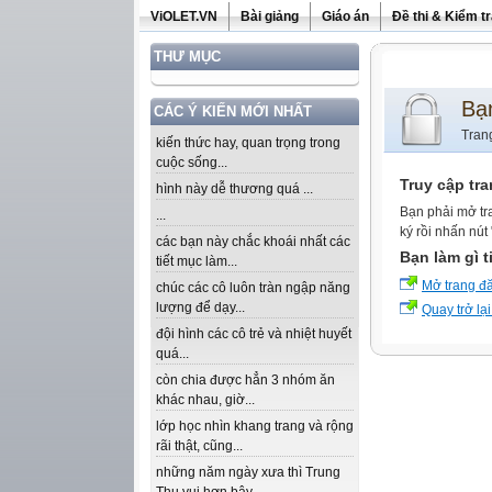
ViOLET.VN
Bài giảng
Giáo án
Đề thi & Kiểm t
THƯ MỤC
Bạ
CÁC Ý KIẾN MỚI NHẤT
Tran
kiến thức hay, quan trọng trong
cuộc sống...
Truy cập tr
hình này dễ thương quá ...
Bạn phải mở tr
...
ký rồi nhấn nút
các bạn này chắc khoái nhất các
Bạn làm gì t
tiết mục làm...
Mở trang đ
chúc các cô luôn tràn ngập năng
lượng để dạy...
Quay trở lại
đội hình các cô trẻ và nhiệt huyết
quá...
còn chia được hẳn 3 nhóm ăn
khác nhau, giờ...
lớp học nhìn khang trang và rộng
rãi thật, cũng...
những năm ngày xưa thì Trung