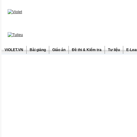
ViOLET.VN
Bài giảng
Giáo án
Đề thi & Kiểm tra
Tư liệu
E-Lea