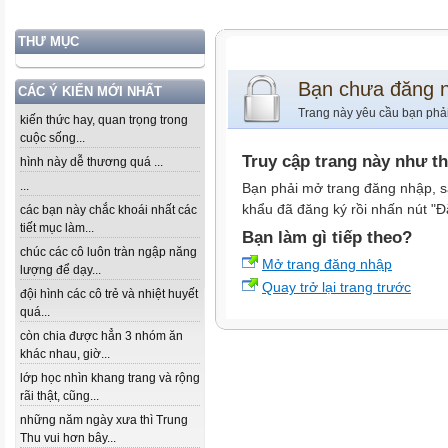
THƯ MỤC
Bạn chưa đăng 
CÁC Ý KIẾN MỚI NHẤT
Trang này yêu cầu bạn phả
kiến thức hay, quan trọng trong
cuộc sống...
Truy cập trang này như t
hình này dễ thương quá ...
...
Bạn phải mở trang đăng nhập, s
khẩu đã đăng ký rồi nhấn nút "Đ
các bạn này chắc khoái nhất các
tiết mục làm...
Bạn làm gì tiếp theo?
chúc các cô luôn tràn ngập năng
Mở trang đăng nhập
lượng để dạy...
Quay trở lại trang trước
đội hình các cô trẻ và nhiệt huyết
quá...
còn chia được hẳn 3 nhóm ăn
khác nhau, giờ...
lớp học nhìn khang trang và rộng
rãi thật, cũng...
những năm ngày xưa thì Trung
Thu vui hơn bây...