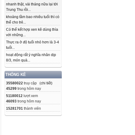
nhanh thật, vài tháng nữa lại tới
Trung Thu rồi...
khoảng tầm bao nhiêu tuổi thì có
thể cho trẻ...
Có thể kết hợp xen kẽ dùng thìa
với những...
Thực ra ở độ tuổi nhỏ hơn là 3-4
tuổi...
hoạt động rất ý nghĩa nhân dịp
8/3, món quà...
THỐNG KÊ
35580022
truy cập (
chi tiết
)
45299
trong hôm nay
51180012
lượt xem
46093
trong hôm nay
15281701
thành viên