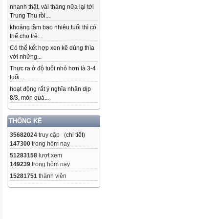
nhanh thật, vài tháng nữa lại tới
Trung Thu rồi...
khoảng tầm bao nhiêu tuổi thì có
thể cho trẻ...
Có thể kết hợp xen kẽ dùng thìa
với những...
Thực ra ở độ tuổi nhỏ hơn là 3-4
tuổi...
hoạt động rất ý nghĩa nhân dịp
8/3, món quà...
THỐNG KÊ
35682024
truy cập (
chi tiết
)
147300
trong hôm nay
51283158
lượt xem
149239
trong hôm nay
15281751
thành viên