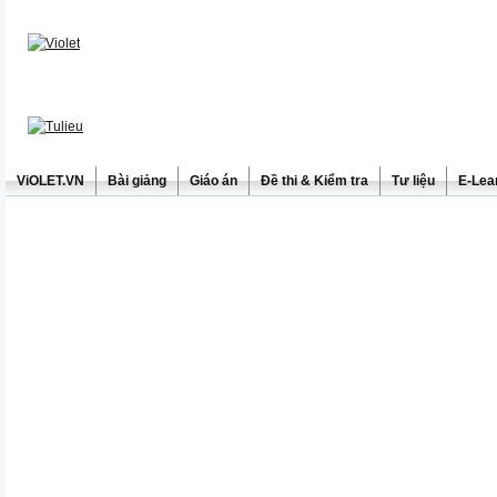
ViOLET.VN
Bài giảng
Giáo án
Đề thi & Kiểm tra
Tư liệu
E-Lea