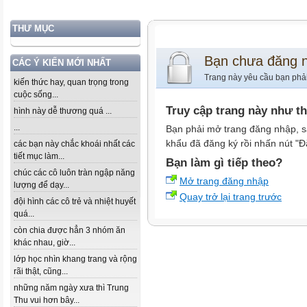
THƯ MỤC
Bạn chưa đăng 
CÁC Ý KIẾN MỚI NHẤT
Trang này yêu cầu bạn phả
kiến thức hay, quan trọng trong
cuộc sống...
Truy cập trang này như t
hình này dễ thương quá ...
...
Bạn phải mở trang đăng nhập, s
khẩu đã đăng ký rồi nhấn nút "Đ
các bạn này chắc khoái nhất các
tiết mục làm...
Bạn làm gì tiếp theo?
chúc các cô luôn tràn ngập năng
Mở trang đăng nhập
lượng để dạy...
Quay trở lại trang trước
đội hình các cô trẻ và nhiệt huyết
quá...
còn chia được hẳn 3 nhóm ăn
khác nhau, giờ...
lớp học nhìn khang trang và rộng
rãi thật, cũng...
những năm ngày xưa thì Trung
Thu vui hơn bây...