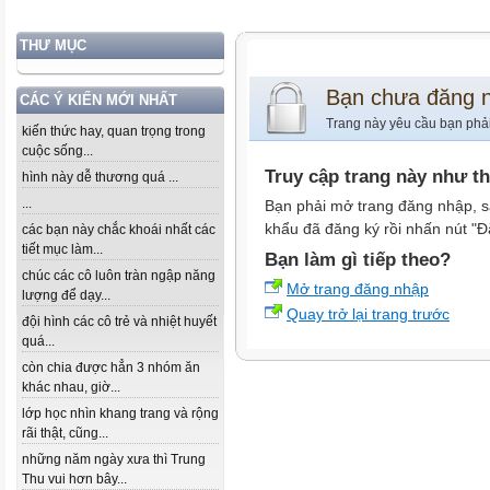
THƯ MỤC
Bạn chưa đăng 
CÁC Ý KIẾN MỚI NHẤT
Trang này yêu cầu bạn phả
kiến thức hay, quan trọng trong
cuộc sống...
Truy cập trang này như t
hình này dễ thương quá ...
...
Bạn phải mở trang đăng nhập, s
khẩu đã đăng ký rồi nhấn nút "Đ
các bạn này chắc khoái nhất các
tiết mục làm...
Bạn làm gì tiếp theo?
chúc các cô luôn tràn ngập năng
Mở trang đăng nhập
lượng để dạy...
Quay trở lại trang trước
đội hình các cô trẻ và nhiệt huyết
quá...
còn chia được hẳn 3 nhóm ăn
khác nhau, giờ...
lớp học nhìn khang trang và rộng
rãi thật, cũng...
những năm ngày xưa thì Trung
Thu vui hơn bây...