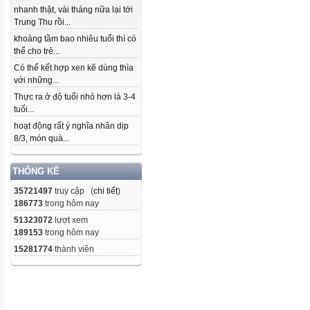
nhanh thật, vài tháng nữa lại tới
Trung Thu rồi...
khoảng tầm bao nhiêu tuổi thì có
thể cho trẻ...
Có thể kết hợp xen kẽ dùng thìa
với những...
Thực ra ở độ tuổi nhỏ hơn là 3-4
tuổi...
hoạt động rất ý nghĩa nhân dịp
8/3, món quà...
THỐNG KÊ
35721497
truy cập (
chi tiết
)
186773
trong hôm nay
51323072
lượt xem
189153
trong hôm nay
15281774
thành viên