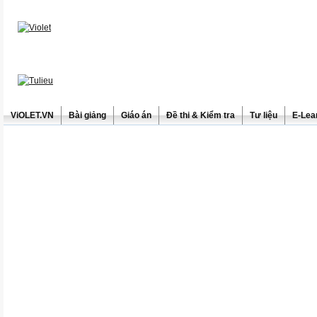
ViOLET.VN
Bài giảng
Giáo án
Đề thi & Kiểm tra
Tư liệu
E-Lea