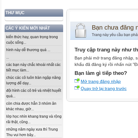
THƯ MỤC
Bạn chưa đăng 
CÁC Ý KIẾN MỚI NHẤT
Trang này yêu cầu bạn phả
kiến thức hay, quan trọng trong
cuộc sống...
Truy cập trang này như t
hình này dễ thương quá ...
...
Bạn phải mở trang đăng nhập, s
khẩu đã đăng ký rồi nhấn nút "Đ
các bạn này chắc khoái nhất các
tiết mục làm...
Bạn làm gì tiếp theo?
chúc các cô luôn tràn ngập năng
Mở trang đăng nhập
lượng để dạy...
Quay trở lại trang trước
đội hình các cô trẻ và nhiệt huyết
quá...
còn chia được hẳn 3 nhóm ăn
khác nhau, giờ...
lớp học nhìn khang trang và rộng
rãi thật, cũng...
những năm ngày xưa thì Trung
Thu vui hơn bây...