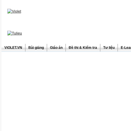
ViOLET.VN
Bài giảng
Giáo án
Đề thi & Kiểm tra
Tư liệu
E-Lea