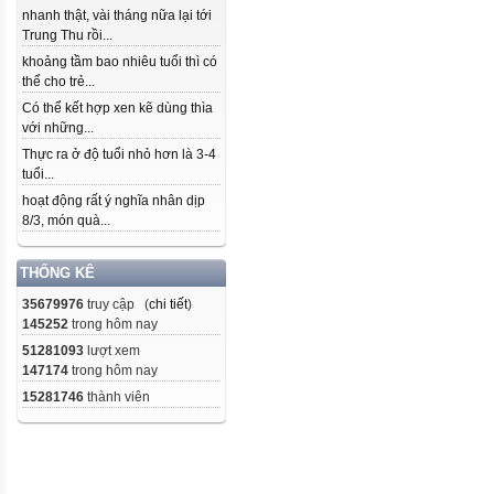
nhanh thật, vài tháng nữa lại tới
Trung Thu rồi...
khoảng tầm bao nhiêu tuổi thì có
thể cho trẻ...
Có thể kết hợp xen kẽ dùng thìa
với những...
Thực ra ở độ tuổi nhỏ hơn là 3-4
tuổi...
hoạt động rất ý nghĩa nhân dịp
8/3, món quà...
THỐNG KÊ
35679976
truy cập (
chi tiết
)
145252
trong hôm nay
51281093
lượt xem
147174
trong hôm nay
15281746
thành viên