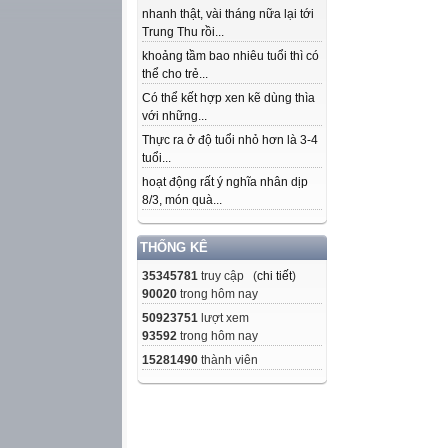
nhanh thật, vài tháng nữa lại tới
Trung Thu rồi...
khoảng tầm bao nhiêu tuổi thì có
thể cho trẻ...
Có thể kết hợp xen kẽ dùng thìa
với những...
Thực ra ở độ tuổi nhỏ hơn là 3-4
tuổi...
hoạt động rất ý nghĩa nhân dịp
8/3, món quà...
THỐNG KÊ
35345781
truy cập (
chi tiết
)
90020
trong hôm nay
50923751
lượt xem
93592
trong hôm nay
15281490
thành viên