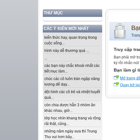
THƯ MỤC
Bạ
CÁC Ý KIẾN MỚI NHẤT
Tran
kiến thức hay, quan trọng trong
cuộc sống...
Truy cập tr
hình này dễ thương quá ...
Bạn phải mở tr
...
ký rồi nhấn nút
các bạn này chắc khoái nhất các
Bạn làm gì t
tiết mục làm...
Mở trang đ
chúc các cô luôn tràn ngập năng
lượng để dạy...
Quay trở lại
đội hình các cô trẻ và nhiệt huyết
quá...
còn chia được hẳn 3 nhóm ăn
khác nhau, giờ...
lớp học nhìn khang trang và rộng
rãi thật, cũng...
những năm ngày xưa thì Trung
Thu vui hơn bây...