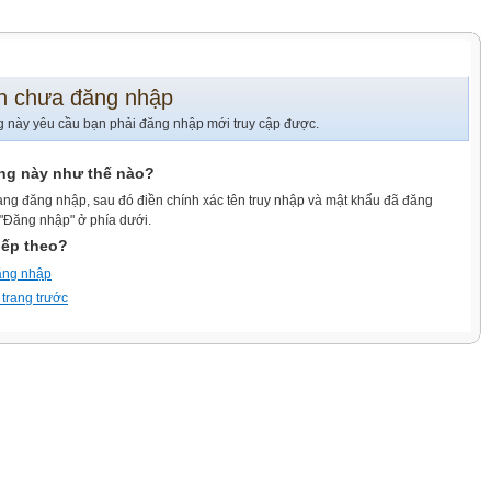
n chưa đăng nhập
g này yêu cầu bạn phải đăng nhập mới truy cập được.
ang này như thế nào?
ang đăng nhập, sau đó điền chính xác tên truy nhập và mật khẩu đã đăng
 "Đăng nhập" ở phía dưới.
iếp theo?
ăng nhập
 trang trước