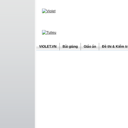
ViOLET.VN
Bài giảng
Giáo án
Đề thi & Kiểm t