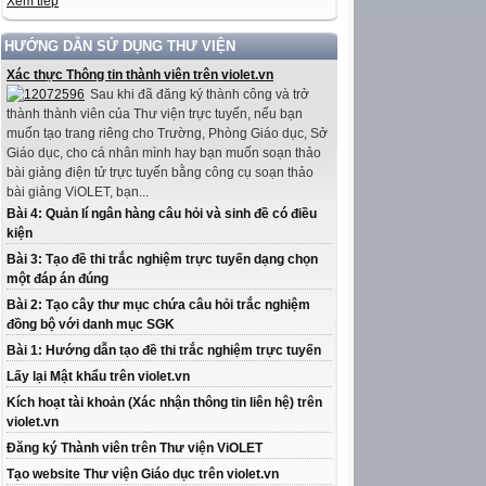
Xem tiếp
HƯỚNG DẪN SỬ DỤNG THƯ VIỆN
Xác thực Thông tin thành viên trên violet.vn
Sau khi đã đăng ký thành công và trở
thành thành viên của Thư viện trực tuyến, nếu bạn
muốn tạo trang riêng cho Trường, Phòng Giáo dục, Sở
Giáo dục, cho cá nhân mình hay bạn muốn soạn thảo
bài giảng điện tử trực tuyến bằng công cụ soạn thảo
bài giảng ViOLET, bạn...
Bài 4: Quản lí ngân hàng câu hỏi và sinh đề có điều
kiện
Bài 3: Tạo đề thi trắc nghiệm trực tuyến dạng chọn
một đáp án đúng
Bài 2: Tạo cây thư mục chứa câu hỏi trắc nghiệm
đồng bộ với danh mục SGK
Bài 1: Hướng dẫn tạo đề thi trắc nghiệm trực tuyến
Lấy lại Mật khẩu trên violet.vn
Kích hoạt tài khoản (Xác nhận thông tin liên hệ) trên
violet.vn
Đăng ký Thành viên trên Thư viện ViOLET
Tạo website Thư viện Giáo dục trên violet.vn