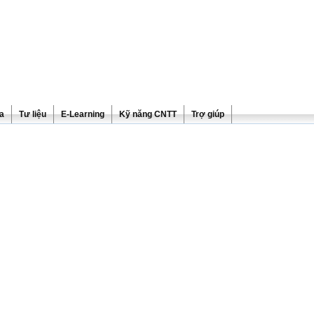
ra
Tư liệu
E-Learning
Kỹ năng CNTT
Trợ giúp