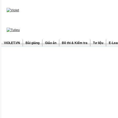
ViOLET.VN
Bài giảng
Giáo án
Đề thi & Kiểm tra
Tư liệu
E-Lea