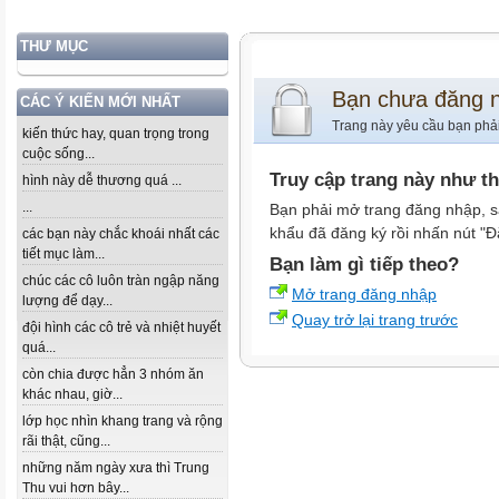
THƯ MỤC
Bạn chưa đăng 
CÁC Ý KIẾN MỚI NHẤT
Trang này yêu cầu bạn phả
kiến thức hay, quan trọng trong
cuộc sống...
Truy cập trang này như t
hình này dễ thương quá ...
...
Bạn phải mở trang đăng nhập, s
khẩu đã đăng ký rồi nhấn nút "Đ
các bạn này chắc khoái nhất các
tiết mục làm...
Bạn làm gì tiếp theo?
chúc các cô luôn tràn ngập năng
Mở trang đăng nhập
lượng để dạy...
Quay trở lại trang trước
đội hình các cô trẻ và nhiệt huyết
quá...
còn chia được hẳn 3 nhóm ăn
khác nhau, giờ...
lớp học nhìn khang trang và rộng
rãi thật, cũng...
những năm ngày xưa thì Trung
Thu vui hơn bây...