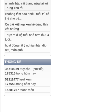
nhanh thật, vài tháng nữa lại tới
Trung Thu rồi...
khoảng tầm bao nhiêu tuổi thì có
thể cho trẻ...
Có thể kết hợp xen kẽ dùng thìa
với những...
Thực ra ở độ tuổi nhỏ hơn là 3-4
tuổi...
hoạt động rất ý nghĩa nhân dịp
8/3, món quà...
THỐNG KÊ
35710039
truy cập (
chi tiết
)
175315
trong hôm nay
51311477
lượt xem
177558
trong hôm nay
15281767
thành viên