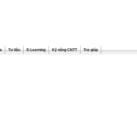
ra
Tư liệu
E-Learning
Kỹ năng CNTT
Trợ giúp