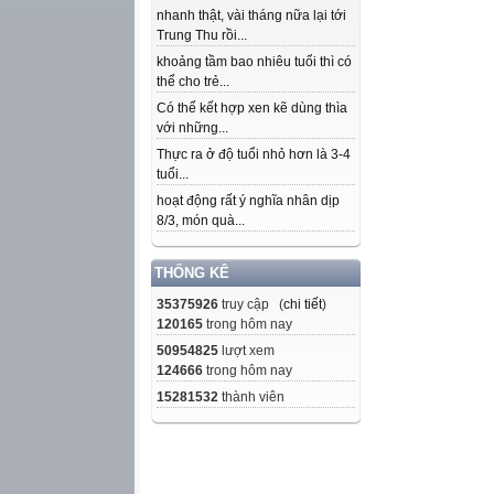
nhanh thật, vài tháng nữa lại tới
Trung Thu rồi...
khoảng tầm bao nhiêu tuổi thì có
thể cho trẻ...
Có thể kết hợp xen kẽ dùng thìa
với những...
Thực ra ở độ tuổi nhỏ hơn là 3-4
tuổi...
hoạt động rất ý nghĩa nhân dịp
8/3, món quà...
THỐNG KÊ
35375926
truy cập (
chi tiết
)
120165
trong hôm nay
50954825
lượt xem
124666
trong hôm nay
15281532
thành viên