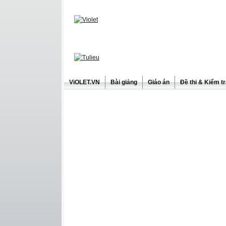
ViOLET.VN
Bài giảng
Giáo án
Đề thi & Kiểm t