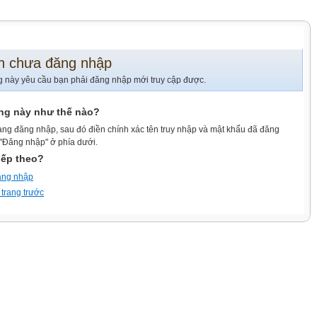
n chưa đăng nhập
g này yêu cầu bạn phải đăng nhập mới truy cập được.
ang này như thế nào?
ang đăng nhập, sau đó điền chính xác tên truy nhập và mật khẩu đã đăng
 "Đăng nhập" ở phía dưới.
iếp theo?
ăng nhập
 trang trước