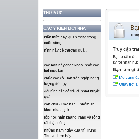
THƯ MỤC
Bạ
CÁC Ý KIẾN MỚI NHẤT
Tran
kiến thức hay, quan trọng trong
cuộc sống...
Truy cập tr
hình này dễ thương quá ...
Bạn phải mở tr
...
ký rồi nhấn nút
các bạn này chắc khoái nhất các
Bạn làm gì t
tiết mục làm...
Mở trang đ
chúc các cô luôn tràn ngập năng
lượng để dạy...
Quay trở lại
đội hình các cô trẻ và nhiệt huyết
quá...
còn chia được hẳn 3 nhóm ăn
khác nhau, giờ...
lớp học nhìn khang trang và rộng
rãi thật, cũng...
những năm ngày xưa thì Trung
Thu vui hơn bây...