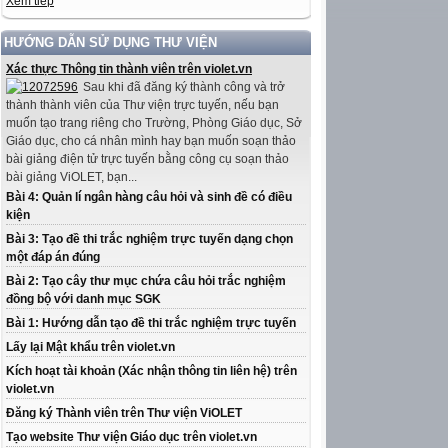
Xem tiếp
HƯỚNG DẪN SỬ DỤNG THƯ VIỆN
Xác thực Thông tin thành viên trên violet.vn
Sau khi đã đăng ký thành công và trở
thành thành viên của Thư viện trực tuyến, nếu bạn
muốn tạo trang riêng cho Trường, Phòng Giáo dục, Sở
Giáo dục, cho cá nhân mình hay bạn muốn soạn thảo
bài giảng điện tử trực tuyến bằng công cụ soạn thảo
bài giảng ViOLET, bạn...
Bài 4: Quản lí ngân hàng câu hỏi và sinh đề có điều
kiện
Bài 3: Tạo đề thi trắc nghiệm trực tuyến dạng chọn
một đáp án đúng
Bài 2: Tạo cây thư mục chứa câu hỏi trắc nghiệm
đồng bộ với danh mục SGK
Bài 1: Hướng dẫn tạo đề thi trắc nghiệm trực tuyến
Lấy lại Mật khẩu trên violet.vn
Kích hoạt tài khoản (Xác nhận thông tin liên hệ) trên
violet.vn
Đăng ký Thành viên trên Thư viện ViOLET
Tạo website Thư viện Giáo dục trên violet.vn