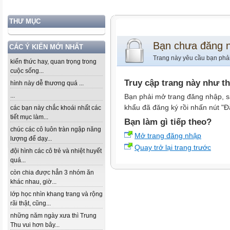
THƯ MỤC
Bạn chưa đăng 
CÁC Ý KIẾN MỚI NHẤT
Trang này yêu cầu bạn phả
kiến thức hay, quan trọng trong
cuộc sống...
Truy cập trang này như t
hình này dễ thương quá ...
...
Bạn phải mở trang đăng nhập, s
khẩu đã đăng ký rồi nhấn nút "Đ
các bạn này chắc khoái nhất các
tiết mục làm...
Bạn làm gì tiếp theo?
chúc các cô luôn tràn ngập năng
Mở trang đăng nhập
lượng để dạy...
Quay trở lại trang trước
đội hình các cô trẻ và nhiệt huyết
quá...
còn chia được hẳn 3 nhóm ăn
khác nhau, giờ...
lớp học nhìn khang trang và rộng
rãi thật, cũng...
những năm ngày xưa thì Trung
Thu vui hơn bây...