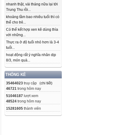
nhanh thật, vài tháng nữa lại tới
Trung Thu rồi...
khoảng tầm bao nhiêu tuổi thì có
thể cho trẻ...
Có thể kết hợp xen kẽ dùng thìa
với những...
Thực ra ở độ tuổi nhỏ hơn là 3-4
tuổi...
hoạt động rất ý nghĩa nhân dịp
8/3, món quà...
THỐNG KÊ
35464023
truy cập (
chi tiết
)
46721
trong hôm nay
51046187
lượt xem
48524
trong hôm nay
15281605
thành viên