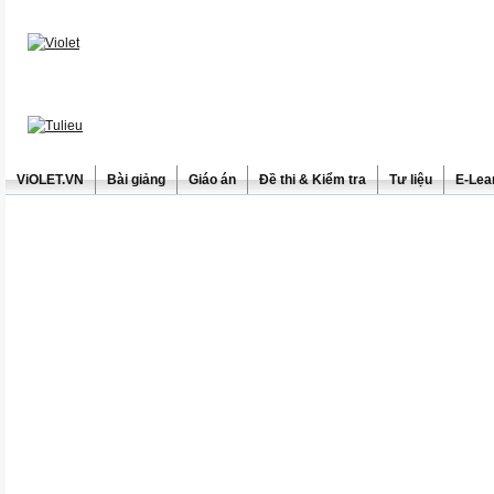
ViOLET.VN
Bài giảng
Giáo án
Đề thi & Kiểm tra
Tư liệu
E-Lea