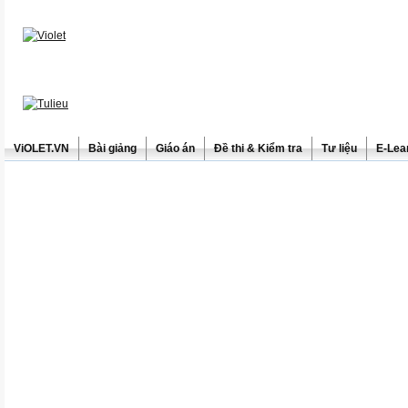
ViOLET.VN
Bài giảng
Giáo án
Đề thi & Kiểm tra
Tư liệu
E-Lea