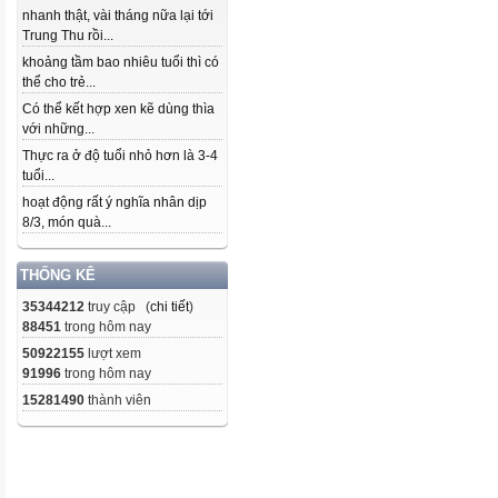
nhanh thật, vài tháng nữa lại tới
Trung Thu rồi...
khoảng tầm bao nhiêu tuổi thì có
thể cho trẻ...
Có thể kết hợp xen kẽ dùng thìa
với những...
Thực ra ở độ tuổi nhỏ hơn là 3-4
tuổi...
hoạt động rất ý nghĩa nhân dịp
8/3, món quà...
THỐNG KÊ
35344212
truy cập (
chi tiết
)
88451
trong hôm nay
50922155
lượt xem
91996
trong hôm nay
15281490
thành viên