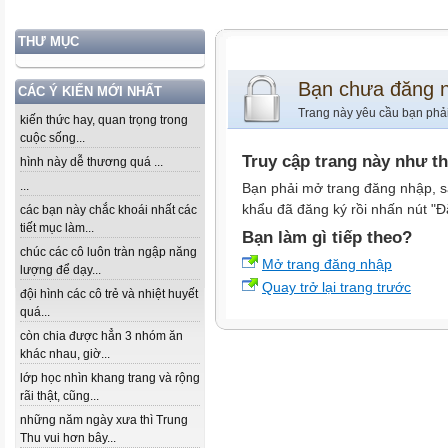
THƯ MỤC
Bạn chưa đăng 
CÁC Ý KIẾN MỚI NHẤT
Trang này yêu cầu bạn phả
kiến thức hay, quan trọng trong
cuộc sống...
Truy cập trang này như t
hình này dễ thương quá ...
...
Bạn phải mở trang đăng nhập, s
khẩu đã đăng ký rồi nhấn nút "Đ
các bạn này chắc khoái nhất các
tiết mục làm...
Bạn làm gì tiếp theo?
chúc các cô luôn tràn ngập năng
Mở trang đăng nhập
lượng để dạy...
Quay trở lại trang trước
đội hình các cô trẻ và nhiệt huyết
quá...
còn chia được hẳn 3 nhóm ăn
khác nhau, giờ...
lớp học nhìn khang trang và rộng
rãi thật, cũng...
những năm ngày xưa thì Trung
Thu vui hơn bây...