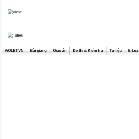
ViOLET.VN
Bài giảng
Giáo án
Đề thi & Kiểm tra
Tư liệu
E-Lea