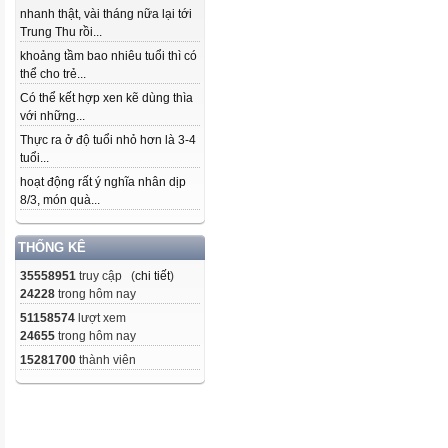
nhanh thật, vài tháng nữa lại tới
Trung Thu rồi...
khoảng tầm bao nhiêu tuổi thì có
thể cho trẻ...
Có thể kết hợp xen kẽ dùng thìa
với những...
Thực ra ở độ tuổi nhỏ hơn là 3-4
tuổi...
hoạt động rất ý nghĩa nhân dịp
8/3, món quà...
THỐNG KÊ
35558951
truy cập (
chi tiết
)
24228
trong hôm nay
51158574
lượt xem
24655
trong hôm nay
15281700
thành viên