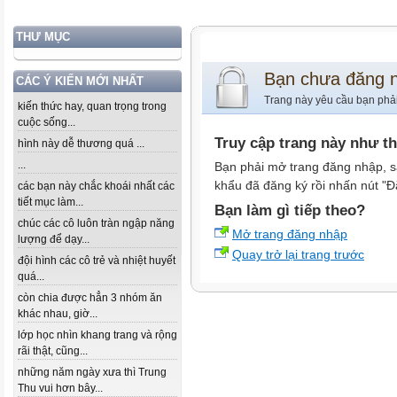
THƯ MỤC
Bạn chưa đăng 
CÁC Ý KIẾN MỚI NHẤT
Trang này yêu cầu bạn phả
kiến thức hay, quan trọng trong
cuộc sống...
Truy cập trang này như t
hình này dễ thương quá ...
...
Bạn phải mở trang đăng nhập, s
khẩu đã đăng ký rồi nhấn nút "Đ
các bạn này chắc khoái nhất các
tiết mục làm...
Bạn làm gì tiếp theo?
chúc các cô luôn tràn ngập năng
Mở trang đăng nhập
lượng để dạy...
Quay trở lại trang trước
đội hình các cô trẻ và nhiệt huyết
quá...
còn chia được hẳn 3 nhóm ăn
khác nhau, giờ...
lớp học nhìn khang trang và rộng
rãi thật, cũng...
những năm ngày xưa thì Trung
Thu vui hơn bây...