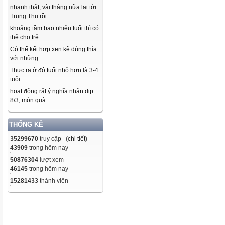
nhanh thật, vài tháng nữa lại tới
Trung Thu rồi...
khoảng tầm bao nhiêu tuổi thì có
thể cho trẻ...
Có thể kết hợp xen kẽ dùng thìa
với những...
Thực ra ở độ tuổi nhỏ hơn là 3-4
tuổi...
hoạt động rất ý nghĩa nhân dịp
8/3, món quà...
THỐNG KÊ
35299670
truy cập (
chi tiết
)
43909
trong hôm nay
50876304
lượt xem
46145
trong hôm nay
15281433
thành viên