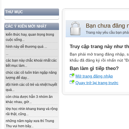
THƯ MỤC
Bạn chưa đăng 
CÁC Ý KIẾN MỚI NHẤT
Trang này yêu cầu bạn phả
kiến thức hay, quan trọng trong
cuộc sống...
Truy cập trang này như t
hình này dễ thương quá ...
...
Bạn phải mở trang đăng nhập, s
khẩu đã đăng ký rồi nhấn nút "Đ
các bạn này chắc khoái nhất các
tiết mục làm...
Bạn làm gì tiếp theo?
chúc các cô luôn tràn ngập năng
Mở trang đăng nhập
lượng để dạy...
Quay trở lại trang trước
đội hình các cô trẻ và nhiệt huyết
quá...
còn chia được hẳn 3 nhóm ăn
khác nhau, giờ...
lớp học nhìn khang trang và rộng
rãi thật, cũng...
những năm ngày xưa thì Trung
Thu vui hơn bây...