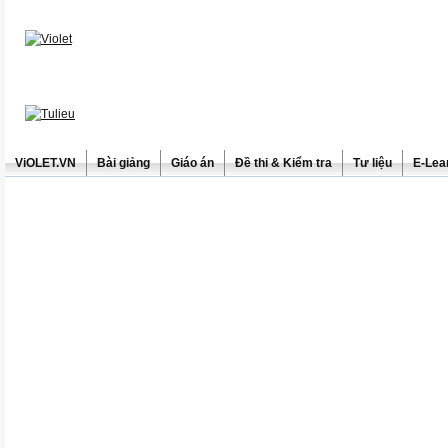
ViOLET.VN
Bài giảng
Giáo án
Đề thi & Kiểm tra
Tư liệu
E-Lea