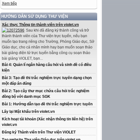
Xem tiếp
HƯỚNG DẪN SỬ DỤNG THƯ VIỆN
Xác thực Thông tin thành viên trên violet.vn
Sau khi đã đăng ký thành công và trở
thành thành viên của Thư viện trực tuyến, nếu bạn
muốn tạo trang riêng cho Trường, Phòng Giáo dục, Sở
Giáo dục, cho cá nhân mình hay bạn muốn soạn thảo
bài giảng điện tử trực tuyến bằng công cụ soạn thảo
bài giảng ViOLET, bạn...
Bài 4: Quản lí ngân hàng câu hỏi và sinh đề có điều
kiện
Bài 3: Tạo đề thi trắc nghiệm trực tuyến dạng chọn
một đáp án đúng
Bài 2: Tạo cây thư mục chứa câu hỏi trắc nghiệm
đồng bộ với danh mục SGK
Bài 1: Hướng dẫn tạo đề thi trắc nghiệm trực tuyến
Lấy lại Mật khẩu trên violet.vn
Kích hoạt tài khoản (Xác nhận thông tin liên hệ) trên
violet.vn
Đăng ký Thành viên trên Thư viện ViOLET
Tạo website Thư viện Giáo dục trên violet.vn