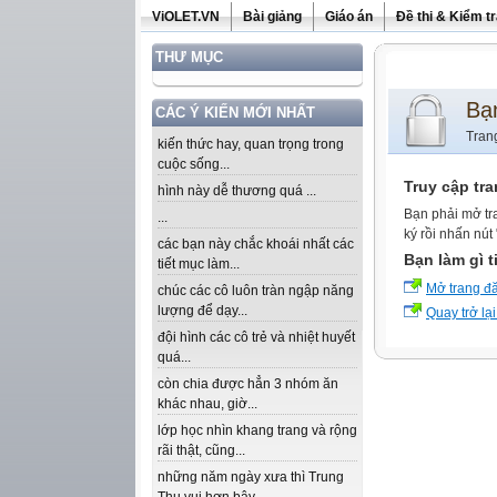
ViOLET.VN
Bài giảng
Giáo án
Đề thi & Kiểm t
THƯ MỤC
Bạ
CÁC Ý KIẾN MỚI NHẤT
Tran
kiến thức hay, quan trọng trong
cuộc sống...
Truy cập tr
hình này dễ thương quá ...
Bạn phải mở tr
...
ký rồi nhấn nút
các bạn này chắc khoái nhất các
Bạn làm gì t
tiết mục làm...
Mở trang đ
chúc các cô luôn tràn ngập năng
lượng để dạy...
Quay trở lại
đội hình các cô trẻ và nhiệt huyết
quá...
còn chia được hẳn 3 nhóm ăn
khác nhau, giờ...
lớp học nhìn khang trang và rộng
rãi thật, cũng...
những năm ngày xưa thì Trung