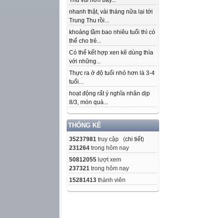
Thu vui hơn bây...
nhanh thật, vài tháng nữa lại tới
Trung Thu rồi...
khoảng tầm bao nhiêu tuổi thì có
thể cho trẻ...
Có thể kết hợp xen kẽ dùng thìa
với những...
Thực ra ở độ tuổi nhỏ hơn là 3-4
tuổi...
hoạt động rất ý nghĩa nhân dịp
8/3, món quà...
THỐNG KÊ
35237981
truy cập (
chi tiết
)
231264
trong hôm nay
50812055
lượt xem
237321
trong hôm nay
15281413
thành viên