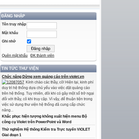
ĐĂNG NHẬP
Tên truy nhập
Mật khẩu
Ghi nhớ
Quên mật khẩu
ĐK thành viên
TIN TỨC THƯ VIỆN
Chức năng Dừng xem quảng cáo trên violet.vn
Kính chào các thầy, cô! Hiện tại, kinh phí
duy trì hệ thống dựa chủ yếu vào việc đặt quảng cáo
trên hệ thống. Tuy nhiên, đôi khi có gây một số trở ngại
đối với thầy, cô khi truy cập. Vì vậy, để thuận tiện trong
việc sử dụng thư viện hệ thống đã cung cấp chức
năng...
Khắc phục hiện tượng không xuất hiện menu Bộ
công cụ Violet trên PowerPoint và Word
Thử nghiệm Hệ thống Kiểm tra Trực tuyến ViOLET
Giai đoạn 1