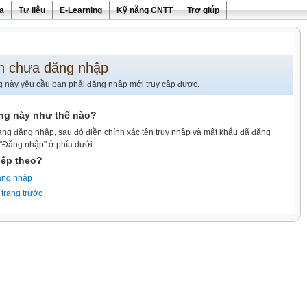
ra
Tư liệu
E-Learning
Kỹ năng CNTT
Trợ giúp
n chưa đăng nhập
g này yêu cầu bạn phải đăng nhập mới truy cập được.
ang này như thế nào?
ang đăng nhập, sau đó điền chính xác tên truy nhập và mật khẩu đã đăng
 "Đăng nhập" ở phía dưới.
iếp theo?
ăng nhập
 trang trước