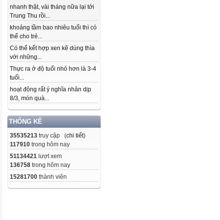
nhanh thật, vài tháng nữa lại tới
Trung Thu rồi...
khoảng tầm bao nhiêu tuổi thì có
thể cho trẻ...
Có thể kết hợp xen kẽ dùng thìa
với những...
Thực ra ở độ tuổi nhỏ hơn là 3-4
tuổi...
hoạt động rất ý nghĩa nhân dịp
8/3, món quà...
THỐNG KÊ
35535213
truy cập (
chi tiết
)
117910
trong hôm nay
51134421
lượt xem
136758
trong hôm nay
15281700
thành viên