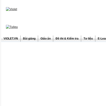
ViOLET.VN
Bài giảng
Giáo án
Đề thi & Kiểm tra
Tư liệu
E-Lea