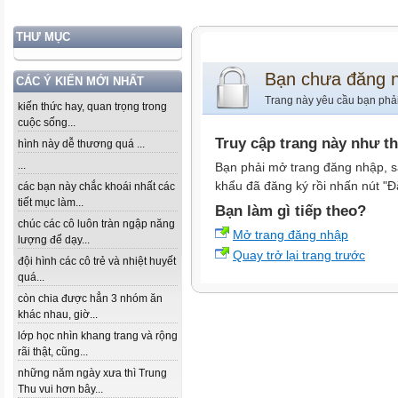
THƯ MỤC
Bạn chưa đăng 
CÁC Ý KIẾN MỚI NHẤT
Trang này yêu cầu bạn phả
kiến thức hay, quan trọng trong
cuộc sống...
Truy cập trang này như t
hình này dễ thương quá ...
...
Bạn phải mở trang đăng nhập, s
khẩu đã đăng ký rồi nhấn nút "Đ
các bạn này chắc khoái nhất các
tiết mục làm...
Bạn làm gì tiếp theo?
chúc các cô luôn tràn ngập năng
Mở trang đăng nhập
lượng để dạy...
Quay trở lại trang trước
đội hình các cô trẻ và nhiệt huyết
quá...
còn chia được hẳn 3 nhóm ăn
khác nhau, giờ...
lớp học nhìn khang trang và rộng
rãi thật, cũng...
những năm ngày xưa thì Trung
Thu vui hơn bây...