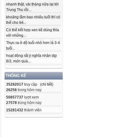
nhanh thật, vài tháng nữa lại tới
Trung Thu rồi...
khoảng tầm bao nhiêu tuổi thì có
thể cho trẻ...
Có thể kết hợp xen kẽ dùng thìa
với những...
Thực ra ở độ tuổi nhỏ hơn là 3-4
tuổi...
hoạt động rất ý nghĩa nhân dịp
8/3, món quà...
THỐNG KÊ
35282017
truy cập (
chi tiết
)
26256
trong hôm nay
50857737
lượt xem
27578
trong hôm nay
15281432
thành viên