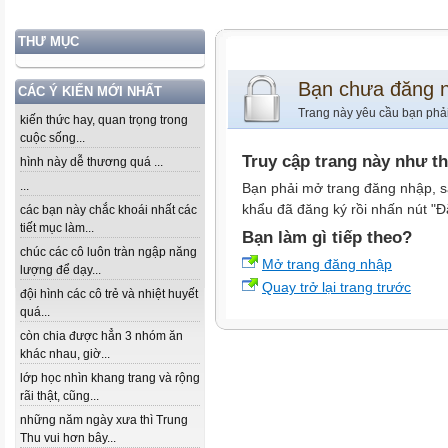
THƯ MỤC
Bạn chưa đăng 
CÁC Ý KIẾN MỚI NHẤT
Trang này yêu cầu bạn phả
kiến thức hay, quan trọng trong
cuộc sống...
Truy cập trang này như t
hình này dễ thương quá ...
...
Bạn phải mở trang đăng nhập, s
khẩu đã đăng ký rồi nhấn nút "Đ
các bạn này chắc khoái nhất các
tiết mục làm...
Bạn làm gì tiếp theo?
chúc các cô luôn tràn ngập năng
Mở trang đăng nhập
lượng để dạy...
Quay trở lại trang trước
đội hình các cô trẻ và nhiệt huyết
quá...
còn chia được hẳn 3 nhóm ăn
khác nhau, giờ...
lớp học nhìn khang trang và rộng
rãi thật, cũng...
những năm ngày xưa thì Trung
Thu vui hơn bây...