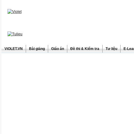
ViOLET.VN
Bài giảng
Giáo án
Đề thi & Kiểm tra
Tư liệu
E-Lea