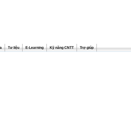
ra
Tư liệu
E-Learning
Kỹ năng CNTT
Trợ giúp