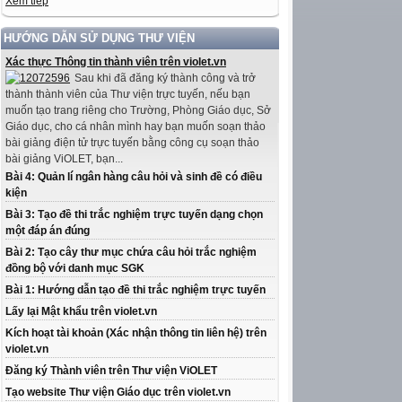
Xem tiếp
HƯỚNG DẪN SỬ DỤNG THƯ VIỆN
Xác thực Thông tin thành viên trên violet.vn
Sau khi đã đăng ký thành công và trở
thành thành viên của Thư viện trực tuyến, nếu bạn
muốn tạo trang riêng cho Trường, Phòng Giáo dục, Sở
Giáo dục, cho cá nhân mình hay bạn muốn soạn thảo
bài giảng điện tử trực tuyến bằng công cụ soạn thảo
bài giảng ViOLET, bạn...
Bài 4: Quản lí ngân hàng câu hỏi và sinh đề có điều
kiện
Bài 3: Tạo đề thi trắc nghiệm trực tuyến dạng chọn
một đáp án đúng
Bài 2: Tạo cây thư mục chứa câu hỏi trắc nghiệm
đồng bộ với danh mục SGK
Bài 1: Hướng dẫn tạo đề thi trắc nghiệm trực tuyến
Lấy lại Mật khẩu trên violet.vn
Kích hoạt tài khoản (Xác nhận thông tin liên hệ) trên
violet.vn
Đăng ký Thành viên trên Thư viện ViOLET
Tạo website Thư viện Giáo dục trên violet.vn