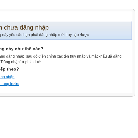
n chưa đăng nhập
g này yêu cầu bạn phải đăng nhập mới truy cập được.
ang này như thế nào?
ang đăng nhập, sau đó điền chính xác tên truy nhập và mật khẩu đã đăng
 "Đăng nhập" ở phía dưới.
iếp theo?
ăng nhập
 trang trước