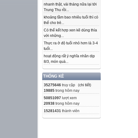
nhanh thật, vài tháng nữa lại tới
Trung Thu rồi...
khoảng tầm bao nhiêu tuổi thì có
thể cho trẻ...
Có thể kết hợp xen kẽ dùng thìa
với những...
Thực ra ở độ tuổi nhỏ hơn là 3-4
tuổi...
hoạt động rất ý nghĩa nhân dịp
8/3, món quà...
THỐNG KÊ
35275646
truy cập (
chi tiết
)
19885
trong hôm nay
50851097
lượt xem
20938
trong hôm nay
15281431
thành viên