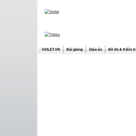
ViOLET.VN
Bài giảng
Giáo án
Đề thi & Kiểm t