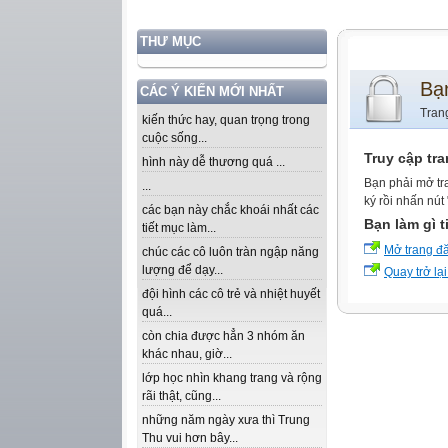
THƯ MỤC
Bạ
CÁC Ý KIẾN MỚI NHẤT
Tran
kiến thức hay, quan trọng trong
cuộc sống...
Truy cập tr
hình này dễ thương quá ...
Bạn phải mở tr
...
ký rồi nhấn nút
các bạn này chắc khoái nhất các
Bạn làm gì t
tiết mục làm...
Mở trang đ
chúc các cô luôn tràn ngập năng
lượng để dạy...
Quay trở lại
đội hình các cô trẻ và nhiệt huyết
quá...
còn chia được hẳn 3 nhóm ăn
khác nhau, giờ...
lớp học nhìn khang trang và rộng
rãi thật, cũng...
những năm ngày xưa thì Trung
Thu vui hơn bây...