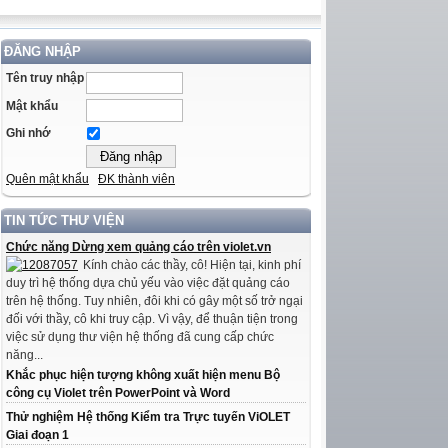
ĐĂNG NHẬP
Tên truy nhập
Mật khẩu
Ghi nhớ
Quên mật khẩu
ĐK thành viên
TIN TỨC THƯ VIỆN
Chức năng Dừng xem quảng cáo trên violet.vn
Kính chào các thầy, cô! Hiện tại, kinh phí
duy trì hệ thống dựa chủ yếu vào việc đặt quảng cáo
trên hệ thống. Tuy nhiên, đôi khi có gây một số trở ngại
đối với thầy, cô khi truy cập. Vì vậy, để thuận tiện trong
việc sử dụng thư viện hệ thống đã cung cấp chức
năng...
Khắc phục hiện tượng không xuất hiện menu Bộ
công cụ Violet trên PowerPoint và Word
Thử nghiệm Hệ thống Kiểm tra Trực tuyến ViOLET
Giai đoạn 1