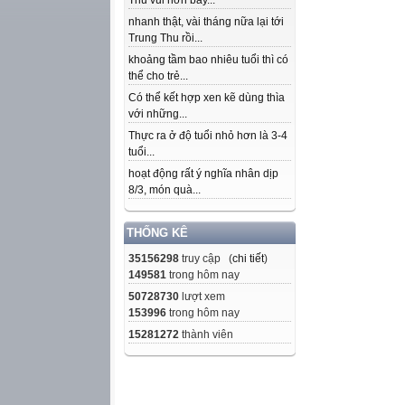
Thu vui hơn bây...
nhanh thật, vài tháng nữa lại tới
Trung Thu rồi...
khoảng tầm bao nhiêu tuổi thì có
thể cho trẻ...
Có thể kết hợp xen kẽ dùng thìa
với những...
Thực ra ở độ tuổi nhỏ hơn là 3-4
tuổi...
hoạt động rất ý nghĩa nhân dịp
8/3, món quà...
THỐNG KÊ
35156298
truy cập (
chi tiết
)
149581
trong hôm nay
50728730
lượt xem
153996
trong hôm nay
15281272
thành viên