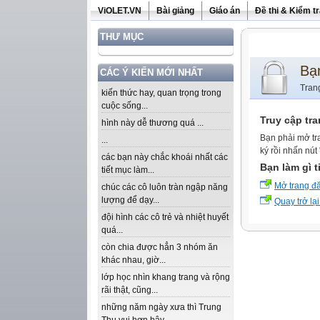
ViOLET.VN
Bài giảng
Giáo án
Đề thi & Kiểm t
THƯ MỤC
Bạ
CÁC Ý KIẾN MỚI NHẤT
Tran
kiến thức hay, quan trọng trong
cuộc sống...
Truy cập tr
hình này dễ thương quá ...
Bạn phải mở tr
...
ký rồi nhấn nút
các bạn này chắc khoái nhất các
Bạn làm gì t
tiết mục làm...
Mở trang đ
chúc các cô luôn tràn ngập năng
lượng để dạy...
Quay trở lại
đội hình các cô trẻ và nhiệt huyết
quá...
còn chia được hẳn 3 nhóm ăn
khác nhau, giờ...
lớp học nhìn khang trang và rộng
rãi thật, cũng...
những năm ngày xưa thì Trung