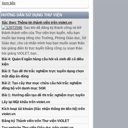
Xem tiếp
HƯỚNG DẪN SỬ DỤNG THƯ VIỆN
Xác thực Thông tin thành viên trên violet.vn
Sau khi đã đăng ký thành công và trở
thành thành viên của Thư viện trực tuyến, nếu bạn
muốn tạo trang riêng cho Trường, Phòng Giáo dục, Sở
Giáo dục, cho cá nhân mình hay bạn muốn soạn thảo
bài giảng điện tử trực tuyến bằng công cụ soạn thảo
bài giảng ViOLET, bạn...
Bài 4: Quản lí ngân hàng câu hỏi và sinh đề có điều
kiện
Bài 3: Tạo đề thi trắc nghiệm trực tuyến dạng chọn
một đáp án đúng
Bài 2: Tạo cây thư mục chứa câu hỏi trắc nghiệm
đồng bộ với danh mục SGK
Bài 1: Hướng dẫn tạo đề thi trắc nghiệm trực tuyến
Lấy lại Mật khẩu trên violet.vn
Kích hoạt tài khoản (Xác nhận thông tin liên hệ) trên
violet.vn
Đăng ký Thành viên trên Thư viện ViOLET
Tạo website Thư viện Giáo dục trên violet.vn