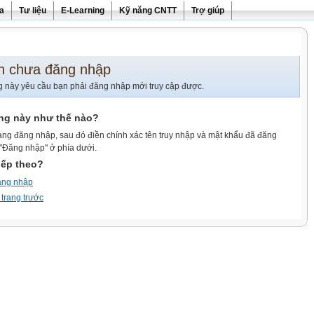
ra
Tư liệu
E-Learning
Kỹ năng CNTT
Trợ giúp
n chưa đăng nhập
g này yêu cầu bạn phải đăng nhập mới truy cập được.
ang này như thế nào?
ang đăng nhập, sau đó điền chính xác tên truy nhập và mật khẩu đã đăng
 "Đăng nhập" ở phía dưới.
iếp theo?
ăng nhập
 trang trước