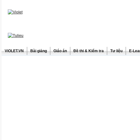
ViOLET.VN
Bài giảng
Giáo án
Đề thi & Kiểm tra
Tư liệu
E-Lea