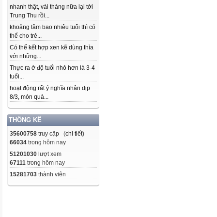
nhanh thật, vài tháng nữa lại tới
Trung Thu rồi...
khoảng tầm bao nhiêu tuổi thì có
thể cho trẻ...
Có thể kết hợp xen kẽ dùng thìa
với những...
Thực ra ở độ tuổi nhỏ hơn là 3-4
tuổi...
hoạt động rất ý nghĩa nhân dịp
8/3, món quà...
THỐNG KÊ
35600758
truy cập (
chi tiết
)
66034
trong hôm nay
51201030
lượt xem
67111
trong hôm nay
15281703
thành viên