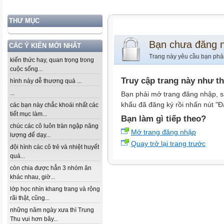
THƯ MỤC
Bạn chưa đăng 
CÁC Ý KIẾN MỚI NHẤT
Trang này yêu cầu bạn phả
kiến thức hay, quan trọng trong
cuộc sống...
Truy cập trang này như t
hình này dễ thương quá ...
...
Bạn phải mở trang đăng nhập, s
khẩu đã đăng ký rồi nhấn nút "Đ
các bạn này chắc khoái nhất các
tiết mục làm...
Bạn làm gì tiếp theo?
chúc các cô luôn tràn ngập năng
Mở trang đăng nhập
lượng để dạy...
Quay trở lại trang trước
đội hình các cô trẻ và nhiệt huyết
quá...
còn chia được hẳn 3 nhóm ăn
khác nhau, giờ...
lớp học nhìn khang trang và rộng
rãi thật, cũng...
những năm ngày xưa thì Trung
Thu vui hơn bây...