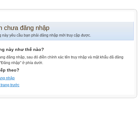
n chưa đăng nhập
g này yêu cầu bạn phải đăng nhập mới truy cập được.
ang này như thế nào?
ang đăng nhập, sau đó điền chính xác tên truy nhập và mật khẩu đã đăng
 "Đăng nhập" ở phía dưới.
iếp theo?
ăng nhập
 trang trước