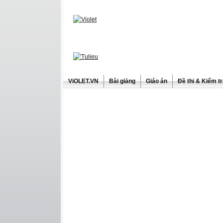
ViOLET.VN
Bài giảng
Giáo án
Đề thi & Kiểm t