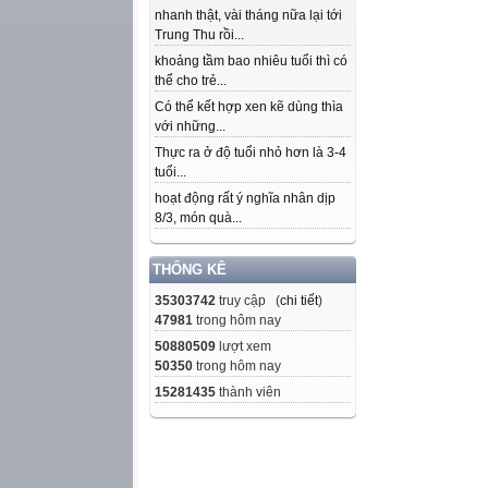
nhanh thật, vài tháng nữa lại tới
Trung Thu rồi...
khoảng tầm bao nhiêu tuổi thì có
thể cho trẻ...
Có thể kết hợp xen kẽ dùng thìa
với những...
Thực ra ở độ tuổi nhỏ hơn là 3-4
tuổi...
hoạt động rất ý nghĩa nhân dịp
8/3, món quà...
THỐNG KÊ
35303742
truy cập (
chi tiết
)
47981
trong hôm nay
50880509
lượt xem
50350
trong hôm nay
15281435
thành viên