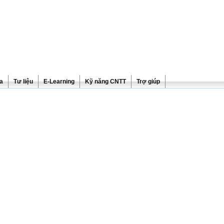
ra
Tư liệu
E-Learning
Kỹ năng CNTT
Trợ giúp