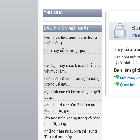
THƯ MỤC
Bạ
CÁC Ý KIẾN MỚI NHẤT
Tran
kiến thức hay, quan trọng trong
cuộc sống...
Truy cập tr
hình này dễ thương quá ...
Bạn phải mở tr
...
ký rồi nhấn nút
các bạn này chắc khoái nhất các
Bạn làm gì t
tiết mục làm...
Mở trang đ
chúc các cô luôn tràn ngập năng
lượng để dạy...
Quay trở lại
đội hình các cô trẻ và nhiệt huyết
quá...
còn chia được hẳn 3 nhóm ăn
khác nhau, giờ...
lớp học nhìn khang trang và rộng
rãi thật, cũng...
những năm ngày xưa thì Trung
Thu vui hơn bây...