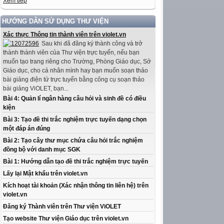
Xem tiếp
HƯỚNG DẪN SỬ DỤNG THƯ VIỆN
Xác thực Thông tin thành viên trên violet.vn
Sau khi đã đăng ký thành công và trở
thành thành viên của Thư viện trực tuyến, nếu bạn
muốn tạo trang riêng cho Trường, Phòng Giáo dục, Sở
Giáo dục, cho cá nhân mình hay bạn muốn soạn thảo
bài giảng điện tử trực tuyến bằng công cụ soạn thảo
bài giảng ViOLET, bạn...
Bài 4: Quản lí ngân hàng câu hỏi và sinh đề có điều
kiện
Bài 3: Tạo đề thi trắc nghiệm trực tuyến dạng chọn
một đáp án đúng
Bài 2: Tạo cây thư mục chứa câu hỏi trắc nghiệm
đồng bộ với danh mục SGK
Bài 1: Hướng dẫn tạo đề thi trắc nghiệm trực tuyến
Lấy lại Mật khẩu trên violet.vn
Kích hoạt tài khoản (Xác nhận thông tin liên hệ) trên
violet.vn
Đăng ký Thành viên trên Thư viện ViOLET
Tạo website Thư viện Giáo dục trên violet.vn