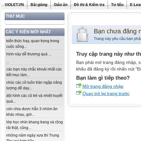
ViOLET.VN
Bài giảng
Giáo án
Đề thi & Kiểm tra
Tư liệu
E-Lea
THƯ MỤC
Bạn chưa đăng 
CÁC Ý KIẾN MỚI NHẤT
Trang này yêu cầu bạn phả
kiến thức hay, quan trọng trong
cuộc sống...
Truy cập trang này như t
hình này dễ thương quá ...
...
Bạn phải mở trang đăng nhập, s
khẩu đã đăng ký rồi nhấn nút "Đ
các bạn này chắc khoái nhất các
tiết mục làm...
Bạn làm gì tiếp theo?
chúc các cô luôn tràn ngập năng
Mở trang đăng nhập
lượng để dạy...
Quay trở lại trang trước
đội hình các cô trẻ và nhiệt huyết
quá...
còn chia được hẳn 3 nhóm ăn
khác nhau, giờ...
lớp học nhìn khang trang và rộng
rãi thật, cũng...
những năm ngày xưa thì Trung