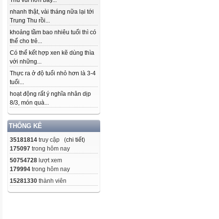
Thu vui hơn bây...
nhanh thật, vài tháng nữa lại tới
Trung Thu rồi...
khoảng tầm bao nhiêu tuổi thì có
thể cho trẻ...
Có thể kết hợp xen kẽ dùng thìa
với những...
Thực ra ở độ tuổi nhỏ hơn là 3-4
tuổi...
hoạt động rất ý nghĩa nhân dịp
8/3, món quà...
THỐNG KÊ
35181814
truy cập (
chi tiết
)
175097
trong hôm nay
50754728
lượt xem
179994
trong hôm nay
15281330
thành viên