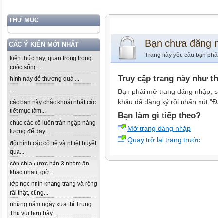
THƯ MỤC
Bạn chưa đăng 
CÁC Ý KIẾN MỚI NHẤT
Trang này yêu cầu bạn phả
kiến thức hay, quan trọng trong
cuộc sống...
Truy cập trang này như t
hình này dễ thương quá ...
...
Bạn phải mở trang đăng nhập, s
khẩu đã đăng ký rồi nhấn nút "Đ
các bạn này chắc khoái nhất các
tiết mục làm...
Bạn làm gì tiếp theo?
chúc các cô luôn tràn ngập năng
Mở trang đăng nhập
lượng để dạy...
Quay trở lại trang trước
đội hình các cô trẻ và nhiệt huyết
quá...
còn chia được hẳn 3 nhóm ăn
khác nhau, giờ...
lớp học nhìn khang trang và rộng
rãi thật, cũng...
những năm ngày xưa thì Trung
Thu vui hơn bây...