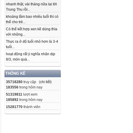
nhanh thật, vài tháng nữa lại tới
Trung Thu rồi...
khoảng tầm bao nhiêu tuổi thì có
thể cho trẻ...
Có thể kết hợp xen kẽ dùng thìa
với những...
Thực ra ở độ tuổi nhỏ hơn là 3-4
tuổi...
hoạt động rất ý nghĩa nhân dịp
8/3, món quà...
THỐNG KÊ
35718280
truy cập (
chi tiết
)
183556
trong hôm nay
51319811
lượt xem
185892
trong hôm nay
15281770
thành viên