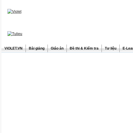
ViOLET.VN
Bài giảng
Giáo án
Đề thi & Kiểm tra
Tư liệu
E-Lea