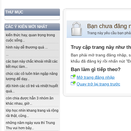
THƯ MỤC
Bạn chưa đăng 
CÁC Ý KIẾN MỚI NHẤT
Trang này yêu cầu bạn phả
kiến thức hay, quan trọng trong
cuộc sống...
Truy cập trang này như t
hình này dễ thương quá ...
...
Bạn phải mở trang đăng nhập, s
khẩu đã đăng ký rồi nhấn nút "Đ
các bạn này chắc khoái nhất các
tiết mục làm...
Bạn làm gì tiếp theo?
chúc các cô luôn tràn ngập năng
Mở trang đăng nhập
lượng để dạy...
Quay trở lại trang trước
đội hình các cô trẻ và nhiệt huyết
quá...
còn chia được hẳn 3 nhóm ăn
khác nhau, giờ...
lớp học nhìn khang trang và rộng
rãi thật, cũng...
những năm ngày xưa thì Trung
Thu vui hơn bây...