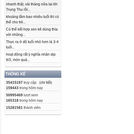
nhanh thật, vài tháng nữa lại tới
Trung Thu rồi...
khoảng tầm bao nhiêu tuổi thì có
thể cho trẻ...
Có thể kết hợp xen kẽ dùng thìa
với những...
Thực ra ở độ tuổi nhỏ hơn là 3-4
tuổi...
hoạt động rất ý nghĩa nhân dịp
8/3, món quà...
THỐNG KÊ
35415197
truy cập (
chi tiết
)
159443
trong hôm nay
50995469
lượt xem
165318
trong hôm nay
15281581
thành viên