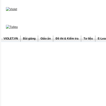
ViOLET.VN
Bài giảng
Giáo án
Đề thi & Kiểm tra
Tư liệu
E-Lea