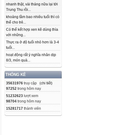
nhanh thật, vài tháng nữa lại tới
Trung Thu rồi...
khoảng tầm bao nhiêu tuổi thì có
thể cho trẻ...
Có thể kết hợp xen kẽ dùng thìa
với những...
Thực ra ở độ tuổi nhỏ hơn là 3-4
tuổi...
hoạt động rất ý nghĩa nhân dịp
8/3, món quà...
THỐNG KÊ
35631976
truy cập (
chi tiết
)
97252
trong hôm nay
51232623
lượt xem
98704
trong hôm nay
15281717
thành viên