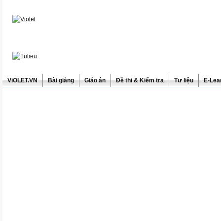
ViOLET.VN
Bài giảng
Giáo án
Đề thi & Kiểm tra
Tư liệu
E-Lea