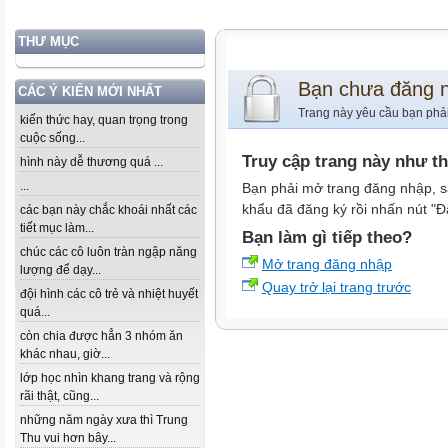
THƯ MỤC
Bạn chưa đăng 
CÁC Ý KIẾN MỚI NHẤT
Trang này yêu cầu bạn phả
kiến thức hay, quan trọng trong
cuộc sống...
Truy cập trang này như t
hình này dễ thương quá ...
...
Bạn phải mở trang đăng nhập, s
khẩu đã đăng ký rồi nhấn nút "Đ
các bạn này chắc khoái nhất các
tiết mục làm...
Bạn làm gì tiếp theo?
chúc các cô luôn tràn ngập năng
Mở trang đăng nhập
lượng để dạy...
Quay trở lại trang trước
đội hình các cô trẻ và nhiệt huyết
quá...
còn chia được hẳn 3 nhóm ăn
khác nhau, giờ...
lớp học nhìn khang trang và rộng
rãi thật, cũng...
những năm ngày xưa thì Trung
Thu vui hơn bây...