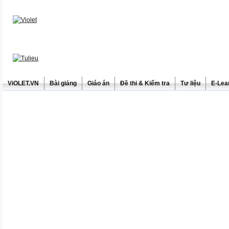
ViOLET.VN
Bài giảng
Giáo án
Đề thi & Kiểm tra
Tư liệu
E-Lea