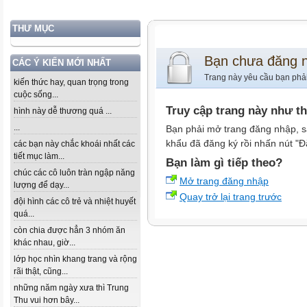
THƯ MỤC
Bạn chưa đăng 
CÁC Ý KIẾN MỚI NHẤT
Trang này yêu cầu bạn phả
kiến thức hay, quan trọng trong
cuộc sống...
Truy cập trang này như t
hình này dễ thương quá ...
...
Bạn phải mở trang đăng nhập, s
khẩu đã đăng ký rồi nhấn nút "Đ
các bạn này chắc khoái nhất các
tiết mục làm...
Bạn làm gì tiếp theo?
chúc các cô luôn tràn ngập năng
Mở trang đăng nhập
lượng để dạy...
Quay trở lại trang trước
đội hình các cô trẻ và nhiệt huyết
quá...
còn chia được hẳn 3 nhóm ăn
khác nhau, giờ...
lớp học nhìn khang trang và rộng
rãi thật, cũng...
những năm ngày xưa thì Trung
Thu vui hơn bây...