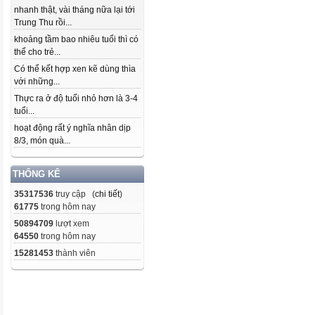
nhanh thật, vài tháng nữa lại tới
Trung Thu rồi...
khoảng tầm bao nhiêu tuổi thì có
thể cho trẻ...
Có thể kết hợp xen kẽ dùng thìa
với những...
Thực ra ở độ tuổi nhỏ hơn là 3-4
tuổi...
hoạt động rất ý nghĩa nhân dịp
8/3, món quà...
THỐNG KÊ
35317536
truy cập (
chi tiết
)
61775
trong hôm nay
50894709
lượt xem
64550
trong hôm nay
15281453
thành viên