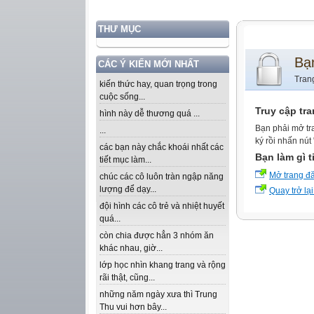
THƯ MỤC
Bạ
CÁC Ý KIẾN MỚI NHẤT
Tran
kiến thức hay, quan trọng trong
cuộc sống...
Truy cập tr
hình này dễ thương quá ...
Bạn phải mở tr
...
ký rồi nhấn nút
các bạn này chắc khoái nhất các
Bạn làm gì t
tiết mục làm...
Mở trang đ
chúc các cô luôn tràn ngập năng
lượng để dạy...
Quay trở lại
đội hình các cô trẻ và nhiệt huyết
quá...
còn chia được hẳn 3 nhóm ăn
khác nhau, giờ...
lớp học nhìn khang trang và rộng
rãi thật, cũng...
những năm ngày xưa thì Trung
Thu vui hơn bây...