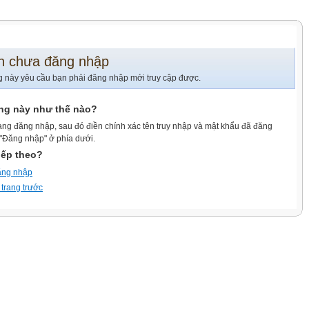
n chưa đăng nhập
g này yêu cầu bạn phải đăng nhập mới truy cập được.
ang này như thế nào?
ang đăng nhập, sau đó điền chính xác tên truy nhập và mật khẩu đã đăng
 "Đăng nhập" ở phía dưới.
iếp theo?
ăng nhập
 trang trước