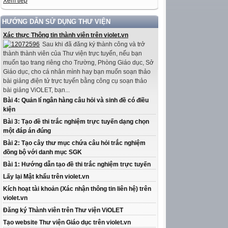
Xem tiếp
HƯỚNG DẪN SỬ DỤNG THƯ VIỆN
Xác thực Thông tin thành viên trên violet.vn
Sau khi đã đăng ký thành công và trở
thành thành viên của Thư viện trực tuyến, nếu bạn
muốn tạo trang riêng cho Trường, Phòng Giáo dục, Sở
Giáo dục, cho cá nhân mình hay bạn muốn soạn thảo
bài giảng điện tử trực tuyến bằng công cụ soạn thảo
bài giảng ViOLET, bạn...
Bài 4: Quản lí ngân hàng câu hỏi và sinh đề có điều
kiện
Bài 3: Tạo đề thi trắc nghiệm trực tuyến dạng chọn
một đáp án đúng
Bài 2: Tạo cây thư mục chứa câu hỏi trắc nghiệm
đồng bộ với danh mục SGK
Bài 1: Hướng dẫn tạo đề thi trắc nghiệm trực tuyến
Lấy lại Mật khẩu trên violet.vn
Kích hoạt tài khoản (Xác nhận thông tin liên hệ) trên
violet.vn
Đăng ký Thành viên trên Thư viện ViOLET
Tạo website Thư viện Giáo dục trên violet.vn