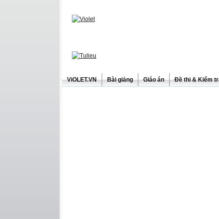
ViOLET.VN
Bài giảng
Giáo án
Đề thi & Kiểm t