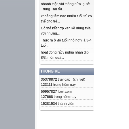
nhanh thật, vài tháng nữa lại tới
Trung Thu rồi...
khoảng tầm bao nhiêu tuổi thì có
thể cho trẻ...
Có thể kết hợp xen kẽ dùng thìa
với những...
Thực ra ở độ tuổi nhỏ hơn là 3-4
tuổi...
hoạt động rất ý nghĩa nhân dịp
8/3, món quà...
THỐNG KÊ
35378872
truy cập (
chi tiết
)
123111
trong hôm nay
50957827
lượt xem
127668
trong hôm nay
15281534
thành viên