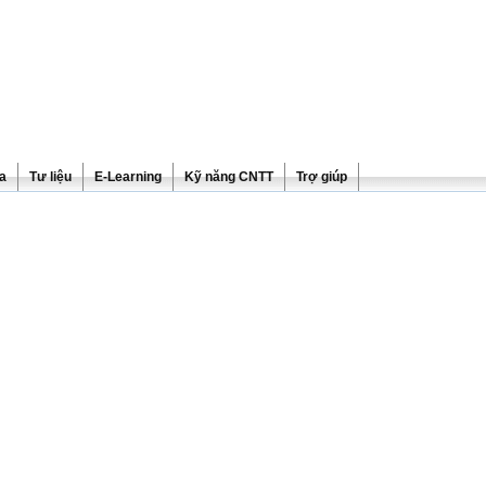
ra
Tư liệu
E-Learning
Kỹ năng CNTT
Trợ giúp