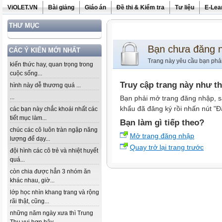
ViOLET.VN
Bài giảng
Giáo án
Đề thi & Kiểm tra
Tư liệu
E-Lea
THƯ MỤC
Bạn chưa đăng 
CÁC Ý KIẾN MỚI NHẤT
Trang này yêu cầu bạn phả
kiến thức hay, quan trọng trong
cuộc sống...
Truy cập trang này như t
hình này dễ thương quá ...
...
Bạn phải mở trang đăng nhập, s
khẩu đã đăng ký rồi nhấn nút "Đ
các bạn này chắc khoái nhất các
tiết mục làm...
Bạn làm gì tiếp theo?
chúc các cô luôn tràn ngập năng
Mở trang đăng nhập
lượng để dạy...
Quay trở lại trang trước
đội hình các cô trẻ và nhiệt huyết
quá...
còn chia được hẳn 3 nhóm ăn
khác nhau, giờ...
lớp học nhìn khang trang và rộng
rãi thật, cũng...
những năm ngày xưa thì Trung