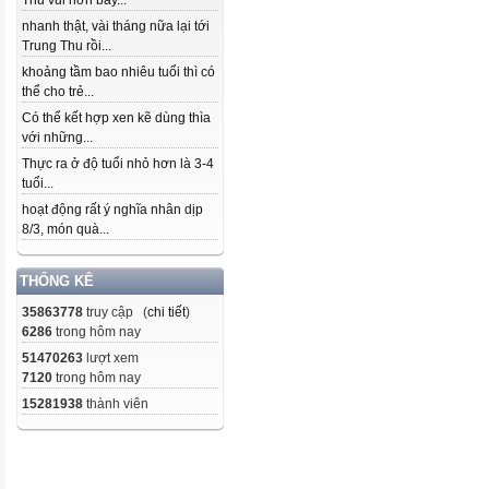
Thu vui hơn bây...
nhanh thật, vài tháng nữa lại tới
Trung Thu rồi...
khoảng tầm bao nhiêu tuổi thì có
thể cho trẻ...
Có thể kết hợp xen kẽ dùng thìa
với những...
Thực ra ở độ tuổi nhỏ hơn là 3-4
tuổi...
hoạt động rất ý nghĩa nhân dịp
8/3, món quà...
THỐNG KÊ
35863778
truy cập (
chi tiết
)
6286
trong hôm nay
51470263
lượt xem
7120
trong hôm nay
15281938
thành viên