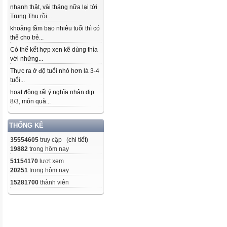
nhanh thật, vài tháng nữa lại tới
Trung Thu rồi...
khoảng tầm bao nhiêu tuổi thì có
thể cho trẻ...
Có thể kết hợp xen kẽ dùng thìa
với những...
Thực ra ở độ tuổi nhỏ hơn là 3-4
tuổi...
hoạt động rất ý nghĩa nhân dịp
8/3, món quà...
THỐNG KÊ
35554605
truy cập (
chi tiết
)
19882
trong hôm nay
51154170
lượt xem
20251
trong hôm nay
15281700
thành viên