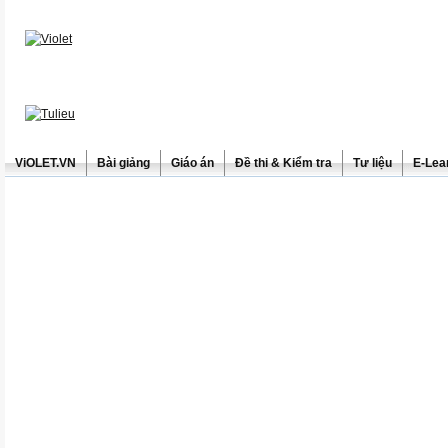
ViOLET.VN
Bài giảng
Giáo án
Đề thi & Kiểm tra
Tư liệu
E-Lea