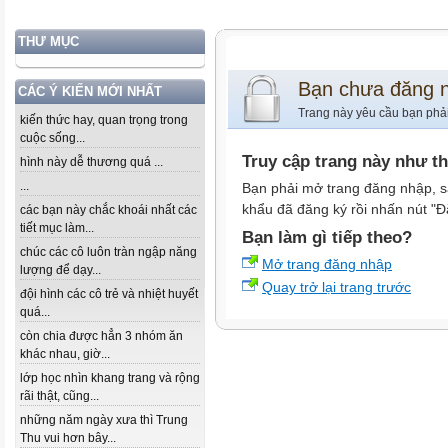
THƯ MỤC
Bạn chưa đăng 
CÁC Ý KIẾN MỚI NHẤT
Trang này yêu cầu bạn phả
kiến thức hay, quan trọng trong
cuộc sống...
Truy cập trang này như t
hình này dễ thương quá ...
...
Bạn phải mở trang đăng nhập, s
khẩu đã đăng ký rồi nhấn nút "Đ
các bạn này chắc khoái nhất các
tiết mục làm...
Bạn làm gì tiếp theo?
chúc các cô luôn tràn ngập năng
Mở trang đăng nhập
lượng để dạy...
Quay trở lại trang trước
đội hình các cô trẻ và nhiệt huyết
quá...
còn chia được hẳn 3 nhóm ăn
khác nhau, giờ...
lớp học nhìn khang trang và rộng
rãi thật, cũng...
những năm ngày xưa thì Trung
Thu vui hơn bây...