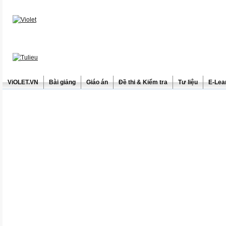
ViOLET.VN
Bài giảng
Giáo án
Đề thi & Kiểm tra
Tư liệu
E-Lea