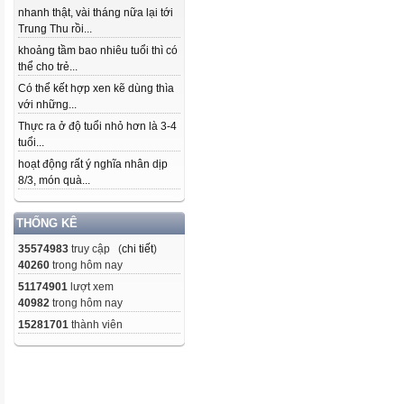
nhanh thật, vài tháng nữa lại tới
Trung Thu rồi...
khoảng tầm bao nhiêu tuổi thì có
thể cho trẻ...
Có thể kết hợp xen kẽ dùng thìa
với những...
Thực ra ở độ tuổi nhỏ hơn là 3-4
tuổi...
hoạt động rất ý nghĩa nhân dịp
8/3, món quà...
THỐNG KÊ
35574983
truy cập (
chi tiết
)
40260
trong hôm nay
51174901
lượt xem
40982
trong hôm nay
15281701
thành viên