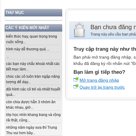
THƯ MỤC
Bạn chưa đăng 
CÁC Ý KIẾN MỚI NHẤT
Trang này yêu cầu bạn phả
kiến thức hay, quan trọng trong
cuộc sống...
Truy cập trang này như t
hình này dễ thương quá ...
...
Bạn phải mở trang đăng nhập, s
khẩu đã đăng ký rồi nhấn nút "Đ
các bạn này chắc khoái nhất các
tiết mục làm...
Bạn làm gì tiếp theo?
chúc các cô luôn tràn ngập năng
Mở trang đăng nhập
lượng để dạy...
Quay trở lại trang trước
đội hình các cô trẻ và nhiệt huyết
quá...
còn chia được hẳn 3 nhóm ăn
khác nhau, giờ...
lớp học nhìn khang trang và rộng
rãi thật, cũng...
những năm ngày xưa thì Trung
Thu vui hơn bây...