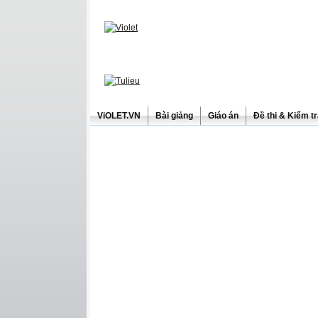
ViOLET.VN
Bài giảng
Giáo án
Đề thi & Kiểm t