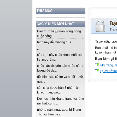
THƯ MỤC
Bạ
CÁC Ý KIẾN MỚI NHẤT
Tran
kiến thức hay, quan trọng trong
cuộc sống...
Truy cập tr
hình này dễ thương quá ...
Bạn phải mở tr
...
ký rồi nhấn nút
các bạn này chắc khoái nhất các
Bạn làm gì t
tiết mục làm...
Mở trang đ
chúc các cô luôn tràn ngập năng
lượng để dạy...
Quay trở lại
đội hình các cô trẻ và nhiệt huyết
quá...
còn chia được hẳn 3 nhóm ăn
khác nhau, giờ...
lớp học nhìn khang trang và rộng
rãi thật, cũng...
những năm ngày xưa thì Trung
Thu vui hơn bây...