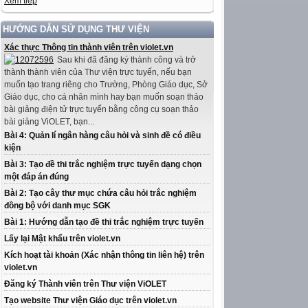
Xem tiếp
HƯỚNG DẪN SỬ DỤNG THƯ VIỆN
Xác thực Thông tin thành viên trên violet.vn
Sau khi đã đăng ký thành công và trở
thành thành viên của Thư viện trực tuyến, nếu bạn
muốn tạo trang riêng cho Trường, Phòng Giáo dục, Sở
Giáo dục, cho cá nhân mình hay bạn muốn soạn thảo
bài giảng điện tử trực tuyến bằng công cụ soạn thảo
bài giảng ViOLET, bạn...
Bài 4: Quản lí ngân hàng câu hỏi và sinh đề có điều
kiện
Bài 3: Tạo đề thi trắc nghiệm trực tuyến dạng chọn
một đáp án đúng
Bài 2: Tạo cây thư mục chứa câu hỏi trắc nghiệm
đồng bộ với danh mục SGK
Bài 1: Hướng dẫn tạo đề thi trắc nghiệm trực tuyến
Lấy lại Mật khẩu trên violet.vn
Kích hoạt tài khoản (Xác nhận thông tin liên hệ) trên
violet.vn
Đăng ký Thành viên trên Thư viện ViOLET
Tạo website Thư viện Giáo dục trên violet.vn