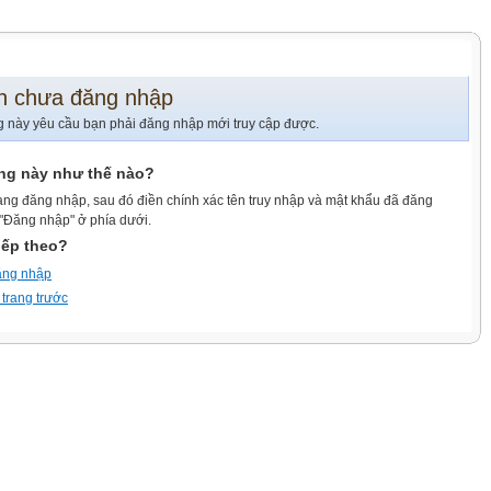
n chưa đăng nhập
g này yêu cầu bạn phải đăng nhập mới truy cập được.
ang này như thế nào?
ang đăng nhập, sau đó điền chính xác tên truy nhập và mật khẩu đã đăng
 "Đăng nhập" ở phía dưới.
iếp theo?
ăng nhập
 trang trước