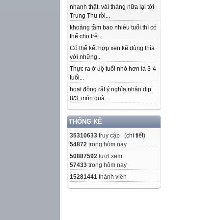
nhanh thật, vài tháng nữa lại tới
Trung Thu rồi...
khoảng tầm bao nhiêu tuổi thì có
thể cho trẻ...
Có thể kết hợp xen kẽ dùng thìa
với những...
Thực ra ở độ tuổi nhỏ hơn là 3-4
tuổi...
hoạt động rất ý nghĩa nhân dịp
8/3, món quà...
THỐNG KÊ
35310633
truy cập (
chi tiết
)
54872
trong hôm nay
50887592
lượt xem
57433
trong hôm nay
15281441
thành viên