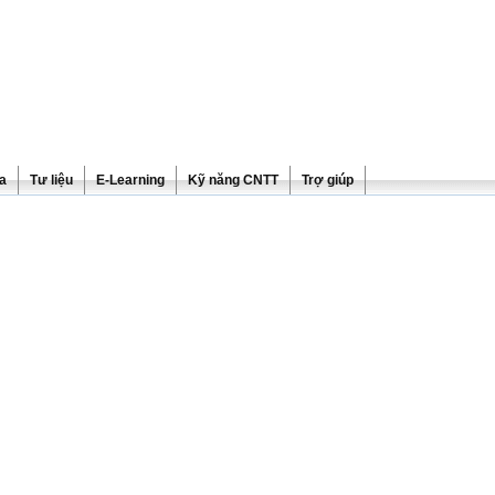
ra
Tư liệu
E-Learning
Kỹ năng CNTT
Trợ giúp