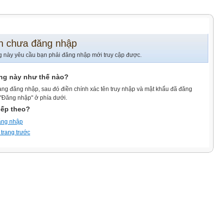
n chưa đăng nhập
g này yêu cầu bạn phải đăng nhập mới truy cập được.
ang này như thế nào?
ang đăng nhập, sau đó điền chính xác tên truy nhập và mật khẩu đã đăng
 "Đăng nhập" ở phía dưới.
iếp theo?
ăng nhập
 trang trước