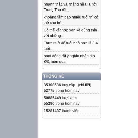
nhanh thật, vài tháng nữa lại tới
Trung Thu rồi...
khoảng tầm bao nhiêu tuổi thì có
thể cho trẻ...
Có thể kết hợp xen kẽ dùng thìa
với những...
Thực ra ở độ tuổi nhỏ hơn là 3-4
tuổi...
hoạt động rất ý nghĩa nhân dịp
8/3, món quà...
THỐNG KÊ
35308536
truy cập (
chi tiết
)
52775
trong hôm nay
50885449
lượt xem
55290
trong hôm nay
15281437
thành viên