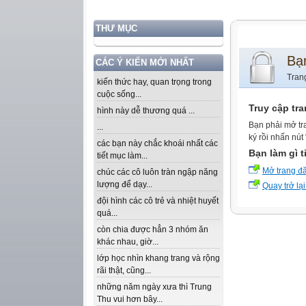
THƯ MỤC
Bạ
CÁC Ý KIẾN MỚI NHẤT
Tran
kiến thức hay, quan trọng trong
cuộc sống...
Truy cập tr
hình này dễ thương quá ...
Bạn phải mở tr
...
ký rồi nhấn nút
các bạn này chắc khoái nhất các
Bạn làm gì t
tiết mục làm...
Mở trang đ
chúc các cô luôn tràn ngập năng
lượng để dạy...
Quay trở lại
đội hình các cô trẻ và nhiệt huyết
quá...
còn chia được hẳn 3 nhóm ăn
khác nhau, giờ...
lớp học nhìn khang trang và rộng
rãi thật, cũng...
những năm ngày xưa thì Trung
Thu vui hơn bây...