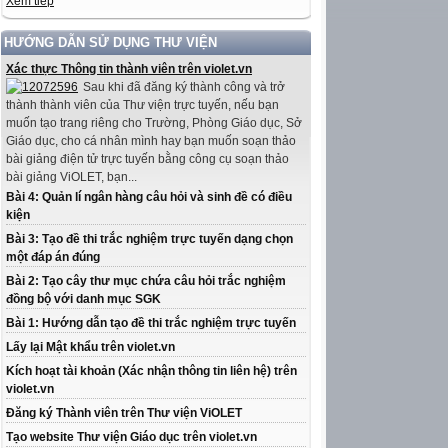
Xem tiếp
HƯỚNG DẪN SỬ DỤNG THƯ VIỆN
Xác thực Thông tin thành viên trên violet.vn
Sau khi đã đăng ký thành công và trở
thành thành viên của Thư viện trực tuyến, nếu bạn
muốn tạo trang riêng cho Trường, Phòng Giáo dục, Sở
Giáo dục, cho cá nhân mình hay bạn muốn soạn thảo
bài giảng điện tử trực tuyến bằng công cụ soạn thảo
bài giảng ViOLET, bạn...
Bài 4: Quản lí ngân hàng câu hỏi và sinh đề có điều
kiện
Bài 3: Tạo đề thi trắc nghiệm trực tuyến dạng chọn
một đáp án đúng
Bài 2: Tạo cây thư mục chứa câu hỏi trắc nghiệm
đồng bộ với danh mục SGK
Bài 1: Hướng dẫn tạo đề thi trắc nghiệm trực tuyến
Lấy lại Mật khẩu trên violet.vn
Kích hoạt tài khoản (Xác nhận thông tin liên hệ) trên
violet.vn
Đăng ký Thành viên trên Thư viện ViOLET
Tạo website Thư viện Giáo dục trên violet.vn