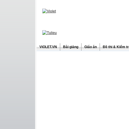
ViOLET.VN
Bài giảng
Giáo án
Đề thi & Kiểm t