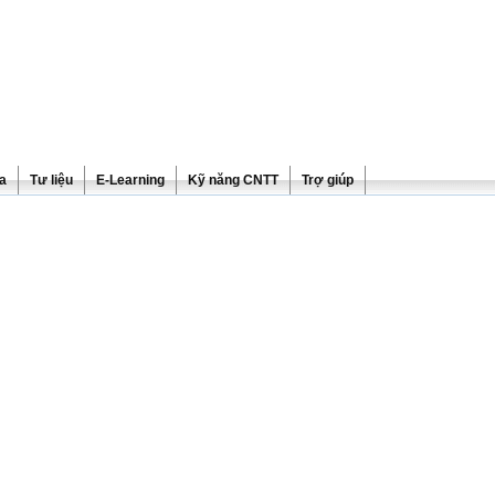
ra
Tư liệu
E-Learning
Kỹ năng CNTT
Trợ giúp