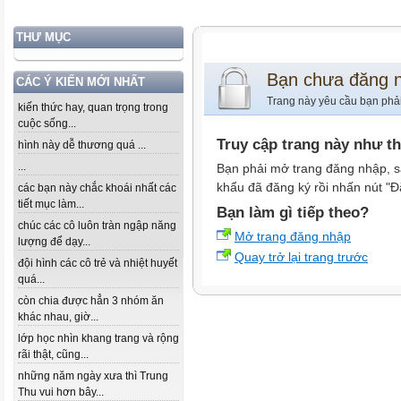
THƯ MỤC
Bạn chưa đăng 
CÁC Ý KIẾN MỚI NHẤT
Trang này yêu cầu bạn phả
kiến thức hay, quan trọng trong
cuộc sống...
Truy cập trang này như t
hình này dễ thương quá ...
...
Bạn phải mở trang đăng nhập, s
khẩu đã đăng ký rồi nhấn nút "Đ
các bạn này chắc khoái nhất các
tiết mục làm...
Bạn làm gì tiếp theo?
chúc các cô luôn tràn ngập năng
Mở trang đăng nhập
lượng để dạy...
Quay trở lại trang trước
đội hình các cô trẻ và nhiệt huyết
quá...
còn chia được hẳn 3 nhóm ăn
khác nhau, giờ...
lớp học nhìn khang trang và rộng
rãi thật, cũng...
những năm ngày xưa thì Trung
Thu vui hơn bây...