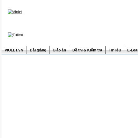
ViOLET.VN
Bài giảng
Giáo án
Đề thi & Kiểm tra
Tư liệu
E-Lea