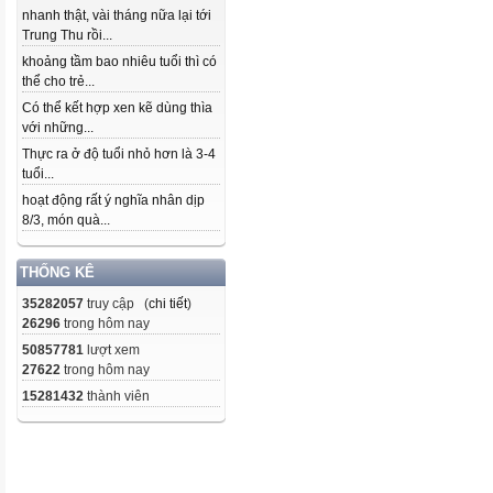
nhanh thật, vài tháng nữa lại tới
Trung Thu rồi...
khoảng tầm bao nhiêu tuổi thì có
thể cho trẻ...
Có thể kết hợp xen kẽ dùng thìa
với những...
Thực ra ở độ tuổi nhỏ hơn là 3-4
tuổi...
hoạt động rất ý nghĩa nhân dịp
8/3, món quà...
THỐNG KÊ
35282057
truy cập (
chi tiết
)
26296
trong hôm nay
50857781
lượt xem
27622
trong hôm nay
15281432
thành viên