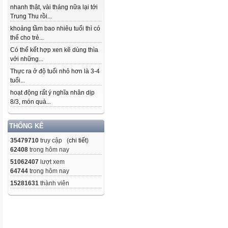
nhanh thật, vài tháng nữa lại tới
Trung Thu rồi...
khoảng tầm bao nhiêu tuổi thì có
thể cho trẻ...
Có thể kết hợp xen kẽ dùng thìa
với những...
Thực ra ở độ tuổi nhỏ hơn là 3-4
tuổi...
hoạt động rất ý nghĩa nhân dịp
8/3, món quà...
THỐNG KÊ
35479710
truy cập (
chi tiết
)
62408
trong hôm nay
51062407
lượt xem
64744
trong hôm nay
15281631
thành viên