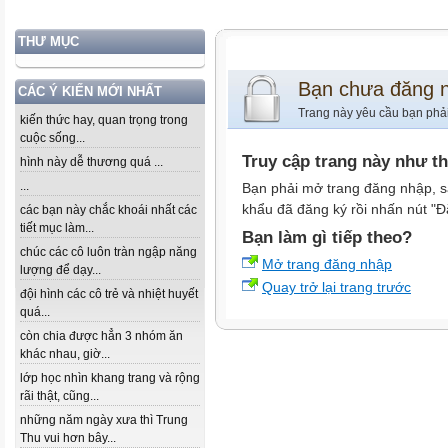
THƯ MỤC
Bạn chưa đăng 
CÁC Ý KIẾN MỚI NHẤT
Trang này yêu cầu bạn phả
kiến thức hay, quan trọng trong
cuộc sống...
Truy cập trang này như t
hình này dễ thương quá ...
...
Bạn phải mở trang đăng nhập, s
khẩu đã đăng ký rồi nhấn nút "Đ
các bạn này chắc khoái nhất các
tiết mục làm...
Bạn làm gì tiếp theo?
chúc các cô luôn tràn ngập năng
Mở trang đăng nhập
lượng để dạy...
Quay trở lại trang trước
đội hình các cô trẻ và nhiệt huyết
quá...
còn chia được hẳn 3 nhóm ăn
khác nhau, giờ...
lớp học nhìn khang trang và rộng
rãi thật, cũng...
những năm ngày xưa thì Trung
Thu vui hơn bây...