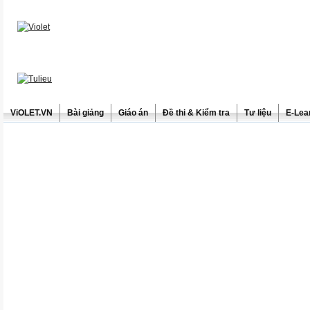
ViOLET.VN
Bài giảng
Giáo án
Đề thi & Kiểm tra
Tư liệu
E-Lea