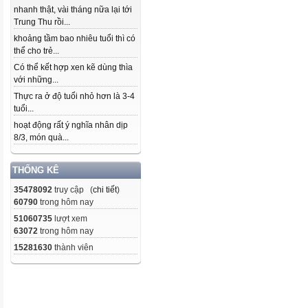
nhanh thật, vài tháng nữa lại tới
Trung Thu rồi...
khoảng tầm bao nhiêu tuổi thì có
thể cho trẻ...
Có thể kết hợp xen kẽ dùng thìa
với những...
Thực ra ở độ tuổi nhỏ hơn là 3-4
tuổi...
hoạt động rất ý nghĩa nhân dịp
8/3, món quà...
THỐNG KÊ
35478092
truy cập (
chi tiết
)
60790
trong hôm nay
51060735
lượt xem
63072
trong hôm nay
15281630
thành viên