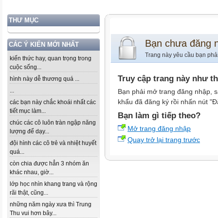
THƯ MỤC
Bạn chưa đăng 
CÁC Ý KIẾN MỚI NHẤT
Trang này yêu cầu bạn phả
kiến thức hay, quan trọng trong
cuộc sống...
Truy cập trang này như t
hình này dễ thương quá ...
...
Bạn phải mở trang đăng nhập, s
khẩu đã đăng ký rồi nhấn nút "Đ
các bạn này chắc khoái nhất các
tiết mục làm...
Bạn làm gì tiếp theo?
chúc các cô luôn tràn ngập năng
Mở trang đăng nhập
lượng để dạy...
Quay trở lại trang trước
đội hình các cô trẻ và nhiệt huyết
quá...
còn chia được hẳn 3 nhóm ăn
khác nhau, giờ...
lớp học nhìn khang trang và rộng
rãi thật, cũng...
những năm ngày xưa thì Trung
Thu vui hơn bây...