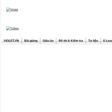
ViOLET.VN
Bài giảng
Giáo án
Đề thi & Kiểm tra
Tư liệu
E-Lea