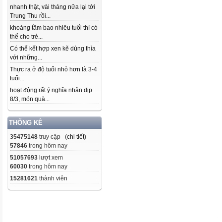
nhanh thật, vài tháng nữa lại tới
Trung Thu rồi...
khoảng tầm bao nhiêu tuổi thì có
thể cho trẻ...
Có thể kết hợp xen kẽ dùng thìa
với những...
Thực ra ở độ tuổi nhỏ hơn là 3-4
tuổi...
hoạt động rất ý nghĩa nhân dịp
8/3, món quà...
THỐNG KÊ
35475148
truy cập (
chi tiết
)
57846
trong hôm nay
51057693
lượt xem
60030
trong hôm nay
15281621
thành viên