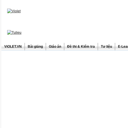
ViOLET.VN
Bài giảng
Giáo án
Đề thi & Kiểm tra
Tư liệu
E-Lea