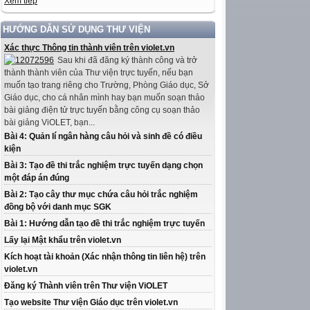
Xem tiếp
HƯỚNG DẪN SỬ DỤNG THƯ VIỆN
Xác thực Thông tin thành viên trên violet.vn
Sau khi đã đăng ký thành công và trở
thành thành viên của Thư viện trực tuyến, nếu bạn
muốn tạo trang riêng cho Trường, Phòng Giáo dục, Sở
Giáo dục, cho cá nhân mình hay bạn muốn soạn thảo
bài giảng điện tử trực tuyến bằng công cụ soạn thảo
bài giảng ViOLET, bạn...
Bài 4: Quản lí ngân hàng câu hỏi và sinh đề có điều
kiện
Bài 3: Tạo đề thi trắc nghiệm trực tuyến dạng chọn
một đáp án đúng
Bài 2: Tạo cây thư mục chứa câu hỏi trắc nghiệm
đồng bộ với danh mục SGK
Bài 1: Hướng dẫn tạo đề thi trắc nghiệm trực tuyến
Lấy lại Mật khẩu trên violet.vn
Kích hoạt tài khoản (Xác nhận thông tin liên hệ) trên
violet.vn
Đăng ký Thành viên trên Thư viện ViOLET
Tạo website Thư viện Giáo dục trên violet.vn