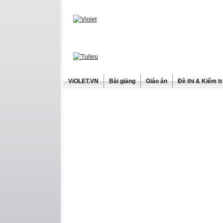
ViOLET.VN
Bài giảng
Giáo án
Đề thi & Kiểm t