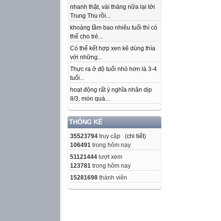
nhanh thật, vài tháng nữa lại tới
Trung Thu rồi...
khoảng tầm bao nhiêu tuổi thì có
thể cho trẻ...
Có thể kết hợp xen kẽ dùng thìa
với những...
Thực ra ở độ tuổi nhỏ hơn là 3-4
tuổi...
hoạt động rất ý nghĩa nhân dịp
8/3, món quà...
THỐNG KÊ
35523794
truy cập (
chi tiết
)
106491
trong hôm nay
51121444
lượt xem
123781
trong hôm nay
15281698
thành viên