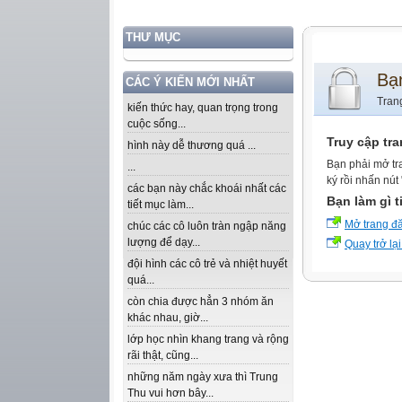
THƯ MỤC
Bạ
CÁC Ý KIẾN MỚI NHẤT
Tran
kiến thức hay, quan trọng trong
cuộc sống...
Truy cập tr
hình này dễ thương quá ...
Bạn phải mở tr
...
ký rồi nhấn nút
các bạn này chắc khoái nhất các
Bạn làm gì t
tiết mục làm...
Mở trang đ
chúc các cô luôn tràn ngập năng
lượng để dạy...
Quay trở lại
đội hình các cô trẻ và nhiệt huyết
quá...
còn chia được hẳn 3 nhóm ăn
khác nhau, giờ...
lớp học nhìn khang trang và rộng
rãi thật, cũng...
những năm ngày xưa thì Trung
Thu vui hơn bây...