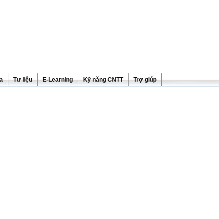
ra
Tư liệu
E-Learning
Kỹ năng CNTT
Trợ giúp