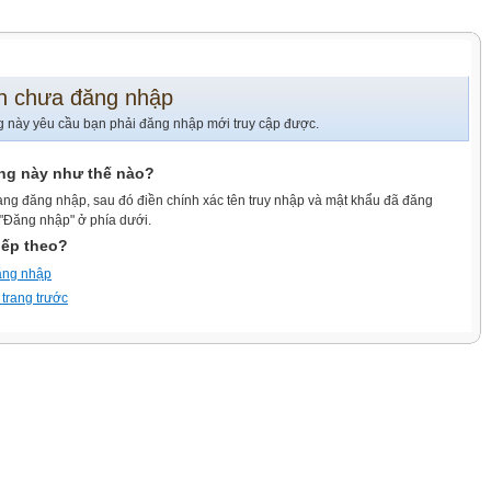
n chưa đăng nhập
g này yêu cầu bạn phải đăng nhập mới truy cập được.
ang này như thế nào?
ang đăng nhập, sau đó điền chính xác tên truy nhập và mật khẩu đã đăng
 "Đăng nhập" ở phía dưới.
iếp theo?
ăng nhập
 trang trước