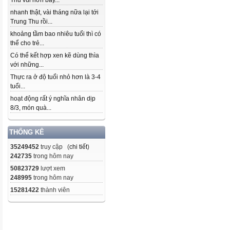
Thu vui hơn bây...
nhanh thật, vài tháng nữa lại tới
Trung Thu rồi...
khoảng tầm bao nhiêu tuổi thì có
thể cho trẻ...
Có thể kết hợp xen kẽ dùng thìa
với những...
Thực ra ở độ tuổi nhỏ hơn là 3-4
tuổi...
hoạt động rất ý nghĩa nhân dịp
8/3, món quà...
THỐNG KÊ
35249452
truy cập (
chi tiết
)
242735
trong hôm nay
50823729
lượt xem
248995
trong hôm nay
15281422
thành viên