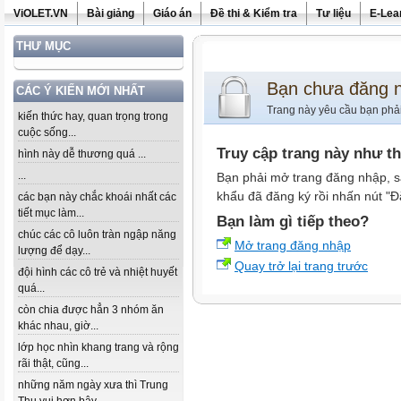
ViOLET.VN
Bài giảng
Giáo án
Đề thi & Kiểm tra
Tư liệu
E-Lea
THƯ MỤC
Bạn chưa đăng 
CÁC Ý KIẾN MỚI NHẤT
Trang này yêu cầu bạn phả
kiến thức hay, quan trọng trong
cuộc sống...
Truy cập trang này như t
hình này dễ thương quá ...
...
Bạn phải mở trang đăng nhập, s
khẩu đã đăng ký rồi nhấn nút "Đ
các bạn này chắc khoái nhất các
tiết mục làm...
Bạn làm gì tiếp theo?
chúc các cô luôn tràn ngập năng
Mở trang đăng nhập
lượng để dạy...
Quay trở lại trang trước
đội hình các cô trẻ và nhiệt huyết
quá...
còn chia được hẳn 3 nhóm ăn
khác nhau, giờ...
lớp học nhìn khang trang và rộng
rãi thật, cũng...
những năm ngày xưa thì Trung