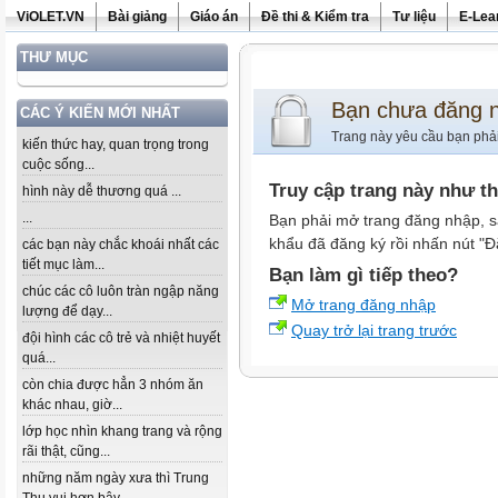
ViOLET.VN
Bài giảng
Giáo án
Đề thi & Kiểm tra
Tư liệu
E-Lea
THƯ MỤC
Bạn chưa đăng 
CÁC Ý KIẾN MỚI NHẤT
Trang này yêu cầu bạn phả
kiến thức hay, quan trọng trong
cuộc sống...
Truy cập trang này như t
hình này dễ thương quá ...
...
Bạn phải mở trang đăng nhập, s
khẩu đã đăng ký rồi nhấn nút "Đ
các bạn này chắc khoái nhất các
tiết mục làm...
Bạn làm gì tiếp theo?
chúc các cô luôn tràn ngập năng
Mở trang đăng nhập
lượng để dạy...
Quay trở lại trang trước
đội hình các cô trẻ và nhiệt huyết
quá...
còn chia được hẳn 3 nhóm ăn
khác nhau, giờ...
lớp học nhìn khang trang và rộng
rãi thật, cũng...
những năm ngày xưa thì Trung