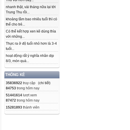
Thu vui hơn bây...
nhanh thật, vài tháng nữa lại tới
Trung Thu rồi...
khoảng tầm bao nhiêu tuổi thì có
thể cho trẻ...
Có thể kết hợp xen kẽ dùng thìa
với những...
Thực ra ở độ tuổi nhỏ hơn là 3-4
tuổi...
hoạt động rất ý nghĩa nhân dịp
8/3, món quà...
THỐNG KÊ
35836922
truy cập (
chi tiết
)
84753
trong hôm nay
51441614
lượt xem
87472
trong hôm nay
15281893
thành viên