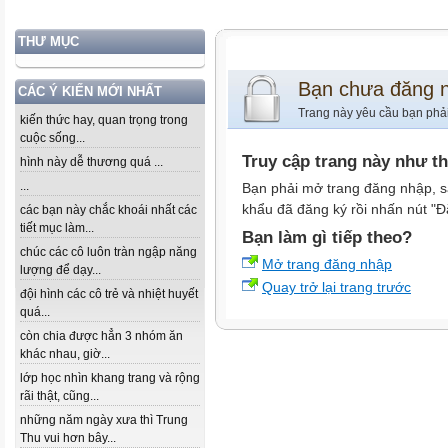
THƯ MỤC
Bạn chưa đăng 
CÁC Ý KIẾN MỚI NHẤT
Trang này yêu cầu bạn phả
kiến thức hay, quan trọng trong
cuộc sống...
Truy cập trang này như t
hình này dễ thương quá ...
...
Bạn phải mở trang đăng nhập, s
khẩu đã đăng ký rồi nhấn nút "Đ
các bạn này chắc khoái nhất các
tiết mục làm...
Bạn làm gì tiếp theo?
chúc các cô luôn tràn ngập năng
Mở trang đăng nhập
lượng để dạy...
Quay trở lại trang trước
đội hình các cô trẻ và nhiệt huyết
quá...
còn chia được hẳn 3 nhóm ăn
khác nhau, giờ...
lớp học nhìn khang trang và rộng
rãi thật, cũng...
những năm ngày xưa thì Trung
Thu vui hơn bây...