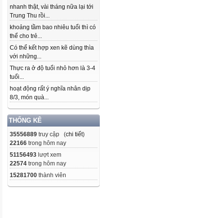
nhanh thật, vài tháng nữa lại tới
Trung Thu rồi...
khoảng tầm bao nhiêu tuổi thì có
thể cho trẻ...
Có thể kết hợp xen kẽ dùng thìa
với những...
Thực ra ở độ tuổi nhỏ hơn là 3-4
tuổi...
hoạt động rất ý nghĩa nhân dịp
8/3, món quà...
THỐNG KÊ
35556889
truy cập (
chi tiết
)
22166
trong hôm nay
51156493
lượt xem
22574
trong hôm nay
15281700
thành viên