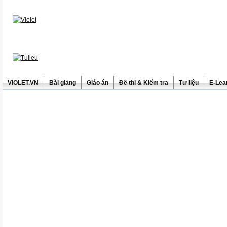
ViOLET.VN
Bài giảng
Giáo án
Đề thi & Kiểm tra
Tư liệu
E-Lea