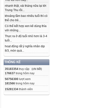
Thu vui hơn bây...
nhanh thật, vài tháng nữa lại tới
Trung Thu rồi...
khoảng tầm bao nhiêu tuổi thì có
thể cho trẻ...
Có thể kết hợp xen kẽ dùng thìa
với những...
Thực ra ở độ tuổi nhỏ hơn là 3-4
tuổi...
hoạt động rất ý nghĩa nhân dịp
8/3, món quà...
THỐNG KÊ
35183354
truy cập (
chi tiết
)
176637
trong hôm nay
50756300
lượt xem
181566
trong hôm nay
15281334
thành viên