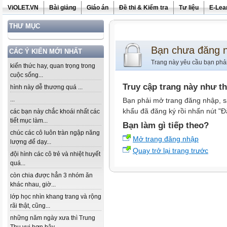
ViOLET.VN
Bài giảng
Giáo án
Đề thi & Kiểm tra
Tư liệu
E-Lea
THƯ MỤC
Bạn chưa đăng 
CÁC Ý KIẾN MỚI NHẤT
Trang này yêu cầu bạn phả
kiến thức hay, quan trọng trong
cuộc sống...
Truy cập trang này như t
hình này dễ thương quá ...
...
Bạn phải mở trang đăng nhập, s
khẩu đã đăng ký rồi nhấn nút "Đ
các bạn này chắc khoái nhất các
tiết mục làm...
Bạn làm gì tiếp theo?
chúc các cô luôn tràn ngập năng
Mở trang đăng nhập
lượng để dạy...
Quay trở lại trang trước
đội hình các cô trẻ và nhiệt huyết
quá...
còn chia được hẳn 3 nhóm ăn
khác nhau, giờ...
lớp học nhìn khang trang và rộng
rãi thật, cũng...
những năm ngày xưa thì Trung